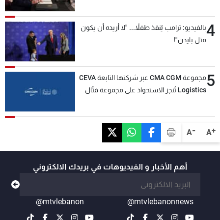
4
بالفيديو: ترامب يُنقذ طفلاً... "لا أريده أن يكون
مثل بايدن"!
5
مجموعة CMA CGM عبر شركتها التابعة CEVA
Logistics تُنجز الاستحواذ على مجموعة فتّال
-
+
A
A
أهم الأخبار و الفيديوهات في بريدك الالكتروني
@mtvlebanon
@mtvlebanonnews