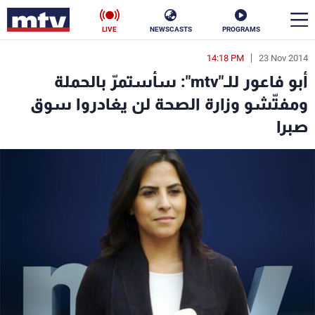
LIVE
NEWSCASTS
PROGRAMS
14:18 PM
23 Nov 2014
en
أبو فاعور للـ"mtv": سأستمرّ بالحملة
الأخبار
ومفتّشو وزارة الصحة لن يغادروا سوق
صبرا
سياسة
ناس
إقتصاد
فن
منوعات
رياضة
كأس العالم
البرامج
جدول البرامج