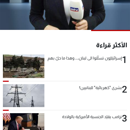
شاهد البرامج
الترددات
عن MTV
وظائف
الإنـتـاج
تواصل معنا
الأكثر قراءة
لاعلاناتكم
شروط الإسـتخدام
سياسة الخصوصية
1
إسرائيليّون تسلّلوا الى لبنان... وهذا ما حلّ بهم
2
بشرى "كهربائية" للبنانيين!
3
ترامب يقيّد الجنسية الأميركية بالولادة