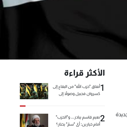
الأكثر قراءة
1
أنفاق "حزب الله" من البقاع إلى
كسروان فجبيل وصولاً إلى
المختارة... التفاصيل في نشرة
الأخبار بعد قليل
 جديدة
2
نعيم قاسم يبادر... و"الحزب"
أمام خيارين: أيّ "سمّ" يختار؟