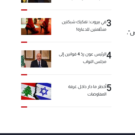
3
في بيروت: تفكيك شبكتين
منظّمتين للدعارة!
ض”،
4
الرئيس عون ردّ 4 قوانين إلى
مجلس النواب
5
أخطر ما دار داخل غرفة
المفاوضات