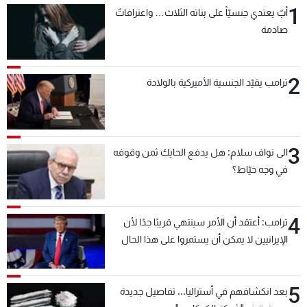
1
أبٌ يعتدي جنسيّاً على بناته الثلاث… واعترافاتٌ
صادمة
2
ترامب يقيّد الجنسية الأميركية بالولادة
3
الى نواف سلام: هل يدفع الحايك ثمن وقوفه
في وجه خيّاط؟
4
ترامب: أعتقد أن الأمر سينتهي قريبًا جدًا لأن
الإيرانيين لا يمكن أن يستمروا على هذا الحال
5
بعد انكشافهم في أستراليا... تفاصيل جديدة