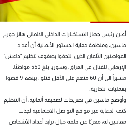
شاهد البرامج
الترددات
عن MTV
وظائف
أعلن رئيس جهاز الاستخبارات الداخلي الالماني هانز جورج
الإنـتـاج
تواصل معنا
ماسين، ومنظمة حماية الدستور الألمانية أن أعداد
لاعلاناتكم
شروط الإسـتخدام
سياسة الخصوصية
المواطنين الألمان الذين التحقوا بصفوف تنظيم "داعش"
الإرهابي للقتال في العراق، وسوريا بلغ 550 مواطنًا،
مشيراً الى أن 60 منهم على الأقل قتلوا، بينهم 9 قضوا
بعمليات انتحارية.
وأوضح ماسين في تصريحات لصحيفة ألمانية، أن التنظيم
كثف الدعاية عبر مواقع التواصل الاجتماعية لجذب
مقاتلين له، معربًا عن قلقه حيال تزايد أعداد الأشخاص