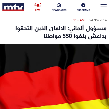
LIVE
NEWSCASTS
PROGRAMS
01:06 AM
24 Nov 2014
en
مسؤول ألماني: الالمان الذين التحقوا
الأخبار
بداعش بلغوا 550 مواطنا
سياسة
ناس
إقتصاد
فن
منوعات
رياضة
كأس العالم
البرامج
جدول البرامج