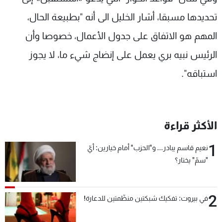
تحديدها مسبقا، أشار الخليل الى أنه "بطبيعة الحال،
المهم هو الاتفاق على جدول الأعمال، خصوصا وأن
الرئيس نبيه بري يعمل على إنضاج شيء ما، لا يجوز
استباقه".
الأكثر قراءة
1
نعيم قاسم يبادر... و"الحزب" أمام خيارين: أيّ
"سمّ" يختار؟
2
في بيروت: تفكيك شبكتين منظّمتين للدعارة!