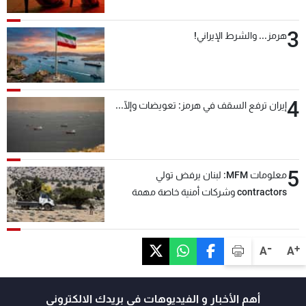
3
هرمز... والشرط الإيراني!
4
إيران ترفع السقف في هرمز: تعويضات وإلّا...
5
معلومات MFM: لبنان يرفض تولي
contractors وشركات أمنية خاصة مهمة
التحقق من نزع سلاح "حزب الله"
-
+
A
A
أهم الأخبار و الفيديوهات في بريدك الالكتروني