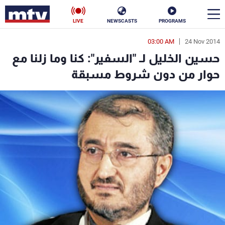
LIVE
NEWSCASTS
PROGRAMS
03:00 AM
24 Nov 2014
en
حسين الخليل لـ "السفير": كنا وما زلنا مع
الأخبار
حوار من دون شروط مسبقة
سياسة
ناس
إقتصاد
فن
منوعات
رياضة
كأس العالم
البرامج
جدول البرامج