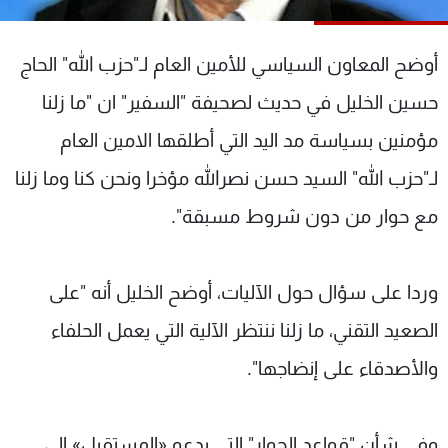
شاهد البرامج
الترددات
أوضح المعاون السياسي للأمين العام لـ"حزب الله" الحاج
حسين الخليل في حديث لصحيفة "السفير" ان "ما زلنا
عن MTV
وظائف
الإنـتـاج
تواصل معنا
مؤمنين بسياسة مد اليد التي أطلقها الامين العام
لاعلاناتكم
شروط الإسـتخدام
لـ"حزب الله" السيد حسن نصرالله مؤخرا ونحن كنا وما زلنا
سياسة الخصوصية
مع حوار من دون شروط مسبقة".
وردا على سؤال حول الآليات، أوضح الخليل أنه "على
الصعيد التقني، ما زلنا ننتظر الآلية التي يعمل الحلفاء
والأصدقاء على إنضاجها".
وفي شأن "قواعد الحوار" التي يدعو «المستقبل» إلى