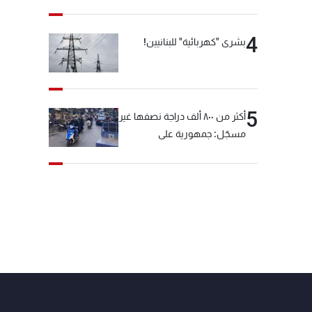
4
بشرى "كهربائية" للبنانيين!
5
أكثر من ٨٠٠ ألف دراجة نصفها غير
مسجّل: جمهورية على
"دولابَين"!