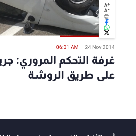
+
A
-
A
06:01 AM
24 Nov 2014
غرفة التحكم المروري: جري
على طريق الروشة