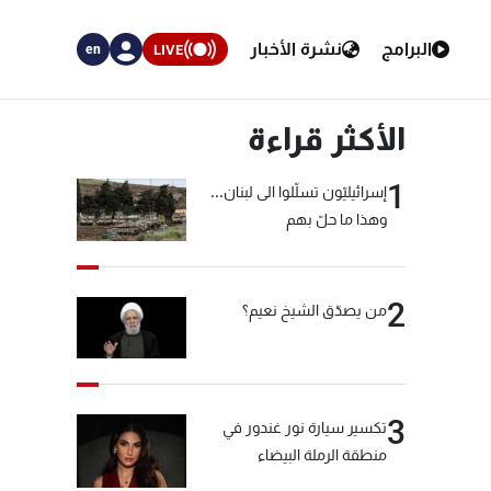
البرامج
نشرة الأخبار
LIVE
en
الأكثر قراءة
1
إسرائيليّون تسلّلوا الى لبنان...
وهذا ما حلّ بهم
2
من يصدّق الشيخ نعيم؟
3
تكسير سيارة نور غندور في
منطقة الرملة البيضاء