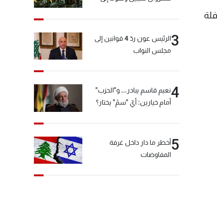
المختارة... التفاصيل في نشرة
ب بقتل 28 كينيا في حافلة
الأخبار بعد قليل
3
الرئيس عون ردّ 4 قوانين إلى
مجلس النواب
4
نعيم قاسم يبادر... و"الحزب"
أمام خيارين: أيّ "سمّ" يختار؟
5
أخطر ما دار داخل غرفة
المفاوضات