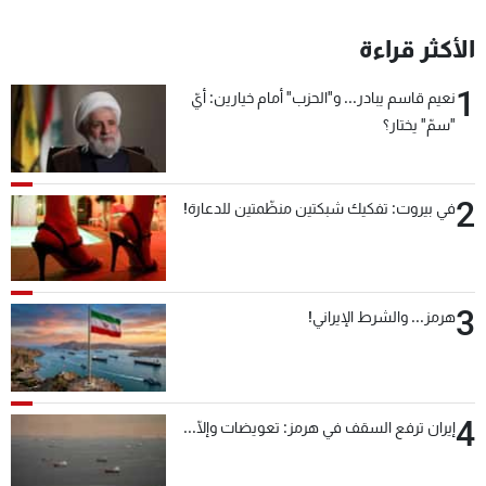
الأكثر قراءة
1
نعيم قاسم يبادر... و"الحزب" أمام خيارين: أيّ
"سمّ" يختار؟
2
في بيروت: تفكيك شبكتين منظّمتين للدعارة!
3
هرمز... والشرط الإيراني!
4
إيران ترفع السقف في هرمز: تعويضات وإلّا...