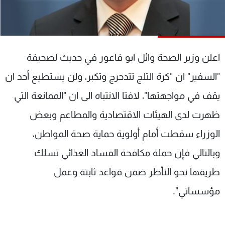
شاهد البرامج
الترددات
اعلن وزير الصحة وائل ابو فاعور في حديث لصحيفة
عن MTV
وظائف
الإنـتـاج
تواصل معنا
"السفير" ان "كرة الثلج تتدحرج وتكبر، ولن يستطيع أحد ان
لاعلاناتكم
شروط الإسـتخدام
سياسة الخصوصية
يقف في مواجهتها"، لافتا الانتباه الى ان "الممانعة التي
ظهرت لدى الهيئات الاقتصادية والمطاعم وبعض
الوزراء سقطت أمام أولوية حماية صحة المواطن،
وبالتالي فإن حملة مكافحة الفساد الغذائي تسلك
طريقها نحو التأطر ضمن قواعد ثابتة وعمل
مؤسساتي".