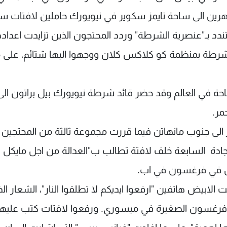
اهرين الى ساحة تايمز سكوير في نيويورك حاملين لافتات س
ندد بـ"عنصرية الشرطة" وردد المحتجون الذين تزايدت اعداد
لشرطة بمنظمة كو كلاكس كلان ووجهوا اليها شتائم، على م
 في العالم وقد حضر قائد شرطة نيويورك بيل براتون الى 
مر.
لى جنوب مانهاتن فيما قررت مجموعة ثالثة من المحتجين
جادة السابعة خلف لافتة تطالب ب"العدالة من اجل مايكل ب
ابيض هاتفين "ارفعوا ايديكم لا تطلقوا النار"، الشعار ال
 فرغسون الصغيرة في ميسوري. ورفعوا لافتات كتب عليها