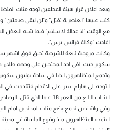
وبعد اعلان قرار هيئة المحلفين توجه مئات المتظ
كتب عليها "العنصرية تقتل" و"لن نبقى صامتين" وت
مع الوقت "لا عدالة لا سلام" فيما شبه البعض ا
افادت "وكالة فرانس برس".
وكانت مروحية تابعة للشرطة تحلق فوق اشهر ساحة
سكوير حيث القى احد المحتجين على وجهه طلاء اح
وتجمع المتظاهرون ايضا في ساحة يونيون سكوير ا
التوجه الى هارلم سيرا على الاقدام فتقدمت في ال
الشاب البالغ من العمر 18 عاما الذي قتل بالرصاص في فرغسون في اب.
وفي واشنطن تجمع بضع مئات المحتجين امام البيت ال
اعتمده المتظاهرون منذ وقوع المأساة في مدينة