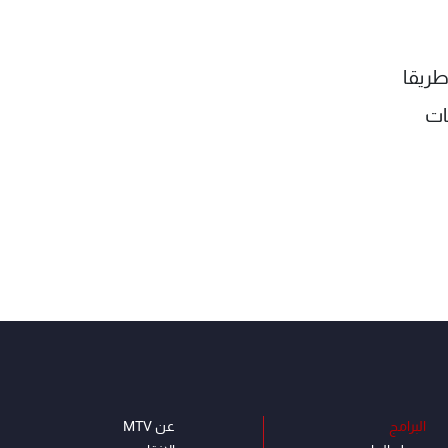
ريقا
ات
البرامج
عن MTV