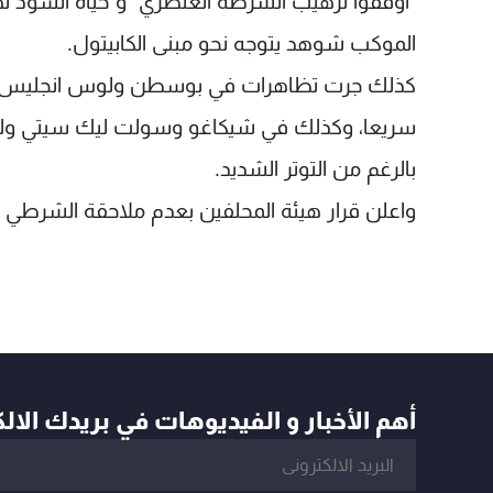
"اوقفوا ترهيب الشرطة العنصري" و"حياة السود له
الموكب شوهد يتوجه نحو مبنى الكابيتول.
كذلك جرت تظاهرات في بوسطن ولوس انجليس وفي
سريعا، وكذلك في شيكاغو وسولت ليك سيتي ولم ي
بالرغم من التوتر الشديد.
واعلن قرار هيئة المحلفين بعدم ملاحقة الشرطي
أهم الأخبار و الفيديوهات في بريدك الال