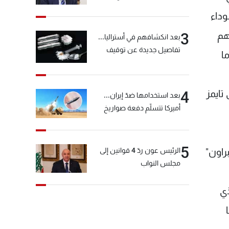
خيّاط؟
وداء
هم
3
بعد انكشافهم في أستراليا...
تفاصيل جديدة عن توقيف
ا
"شبكة الكوكايين"
تايمز
4
بعد استخدامها ضدّ إيران...
أميركا تتسلّم دفعة صواريخ
كبيرة!
5
الرئيس عون ردّ 4 قوانين إلى
راون"
مجلس النواب
ذي