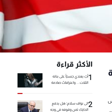
الأكثر قراءة
1
أبٌ يعتدي جنسيّاً على بناته
الثلاث… واعترافاتٌ صادمة
وس
2
الى نواف سلام: هل يدفع
الحايك ثمن وقوفه في وجه
.