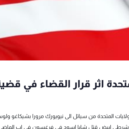
تحدة اثر قرار القضاء في قضية
الولايات المتحدة من سياتل الى نيويورك مرورا بشيكاغو ول
حقة شرطي ابيض قتل شابا اسود في فرغسون في اب الماضي