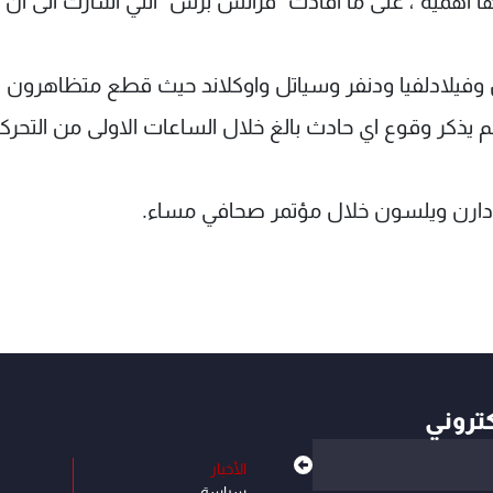
ا اهمية"، على ما افادت "فرانس برس" التي اشارت الى ان
لادلفيا ودنفر وسياتل واوكلاند حيث قطع متظاهرون ط
ذكر وقوع اي حادث بالغ خلال الساعات الاولى من التحرك
 دارن ويلسون خلال مؤتمر صحافي مساء.
كتروني
الأخبار
سياسة