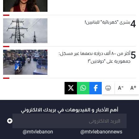
4
بشرى "كهربائية" للبنانيين!
5
أكثر من ٨٠٠ ألف دراجة نصفها غير مسجّل:
جمهورية على "دولابَين"!
-
+
A
A
أهم الأخبار و الفيديوهات في بريدك الالكتروني
@mtvlebanon
@mtvlebanonnews