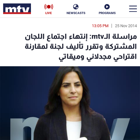
LIVE
NEWSCASTS
PROGRAMS
13:05 PM
25 Nov 2014
en
مراسلة الـmtv: إنتهاء اجتماع اللجان
الأخبار
المشتركة وتقرر تأليف لجنة لمقارنة
اقتراحي مجدلاني وميقاتي
سياسة
ناس
إقتصاد
فن
منوعات
رياضة
كأس العالم
البرامج
جدول البرامج