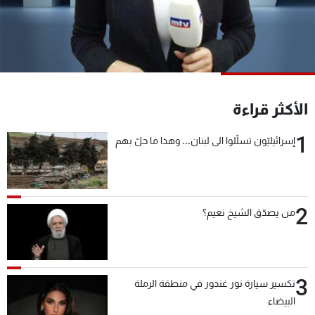
شاهد البرامج
الترددات
عن MTV
وظائف
الإنـتـاج
تواصل معنا
الأكثر قراءة
لاعلاناتكم
شروط الإسـتخدام
سياسة الخصوصية
1
إسرائيليّون تسلّلوا الى لبنان... وهذا ما حلّ بهم
2
من يصدّق الشيخ نعيم؟
3
تكسير سيارة نور غندور في منطقة الرملة
البيضاء