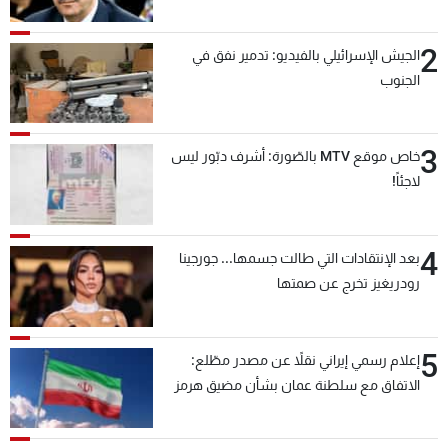
2
الجيش الإسرائيلي بالفيديو: تدمير نفق في
الجنوب
3
خاص موقع MTV بالصّورة: أشرف دبّور ليس
لاجئاً!
4
بعد الإنتقادات التي طالت جسمها... جورجينا
رودريغيز تخرج عن صمتها
5
إعلام رسمي إيراني نقلاً عن مصدر مطّلع:
الاتفاق مع سلطنة عمان بشأن مضيق هرمز
سيتأجل ما دامت أميركا تهدد إيران