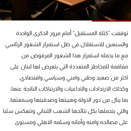
شاهد البرامج
الترددات
توقفت "كتلة المستقبل" أمام مرور الذكرى الواحدة
عن MTV
وظائف
الإنـتـاج
تواصل معنا
والسبعين للاستقلال في ظل استمرار الشغور الرئاسي
لاعلاناتكم
شروط الإسـتخدام
سياسة الخصوصية
مع ما يحمله استمرار هذا الشغور المرفوض من
مفاقمة للمخاطر المتعددة التي يتعرض لها لبنان على
اكثر من صعيد وطني وامني وسياسي واقتصادي،
وكذلك الارتدادات والتداعيات والارتباكات الناتجة عنها،
بما ينال من دور الدولة وهيبتها وصدقيتها وسمعتها،
والتي يتحملها بكل نتائجها الشعب اللبناني وتنعكس سلبا
على مصالحه وامنه وأمانه وسلمه الاهلي ومستوى