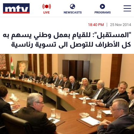
LIVE
NEWSCASTS
PROGRAMS
18:40 PM
25 Nov 2014
en
"المستقبل": للقيام بعمل وطني يسهم به
الأخبار
كل الأطراف للتوصل الى تسوية رئاسية
سياسة
ناس
إقتصاد
فن
منوعات
رياضة
كأس العالم
البرامج
جدول البرامج