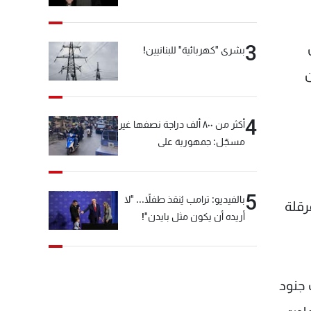
بل
3
بشرى "كهربائية" للبنانيين!
ن
4
أكثر من ٨٠٠ ألف دراجة نصفها غير
مسجّل: جمهورية على
"دولابَين"!
5
بالفيديو: ترامب يُنقذ طفلاً... "لا
رقلة
أريده أن يكون مثل بايدن"!
 جنود