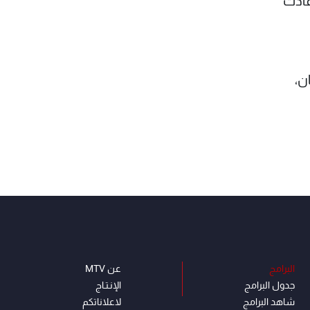
عادت
ن،
البرامج
عن MTV
جدول البرامج
الإنـتـاج
شاهد البرامج
لاعلاناتكم