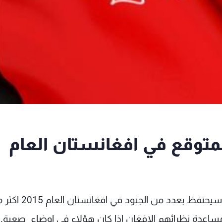
لمتوقع في افغانستان العام
أفاد مسؤولون في البنتاغون أن الجيش الاميركي سيحتفظ بعدد من الجنود
 مساعدة نظرائهم الافغان اذا كان هؤلاء في اوضاع صعبة.