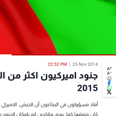
22:52 PM
25 Nov 2014
+
A
-
جنود اميركيون اكثر من ا
A
2015
كان متوقعا كما يبدو، مؤكدين انه بامكان الجنود