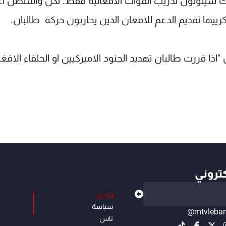
اك سيتولون تدريب القوات الافغانية فقط. لكن واشنطن ا
ها تقديم الدعم للافغان الذين يحاربون حركة طالبان.
اذا قررت طالبان تهديد الجنود الاميركيين او الحلفاء الافغا
كتروني
الأخبار
سياسة
@mtvleba
ناس