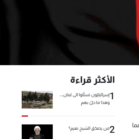
الأكثر قراءة
1
إسرائيليّون تسلّلوا الى لبنان...
وهذا ما حلّ بهم
 في افغانستان العام 2015 اكثر مما
2
من يصدّق الشيخ نعيم؟