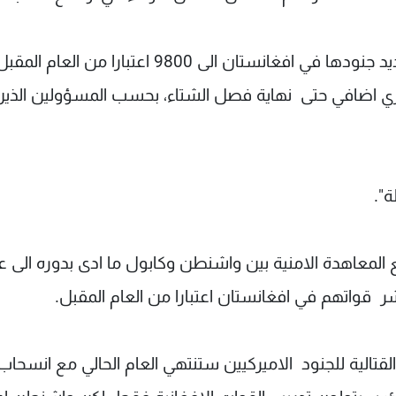
وقد اعلنت واشنطن في السابق انها ستخفض عديد جنودها في افغانستان الى 9800 اعتبارا من العام المق
ن بحاجة الى ما بين 400 و 700 عسكري اضافي حتى نهاية فصل الشتاء، بحسب المسؤولين الذي
".
ع المعاهدة الامنية بين واشنطن وكابول ما ادى بدوره الى ع
واتهم في افغانستان اعتبارا من العام المقبل.
 القتالية للجنود الاميركيين ستنتهي العام الحالي مع انسحاب