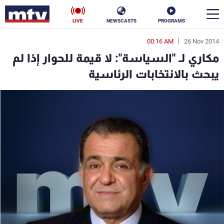
LIVE
NEWSCASTS
PROGRAMS
00:16 AM
26 Nov 2014
en
مكاري لـ "السياسة": لا قيمة للحوار إذا لم
الأخبار
يبحث بالانتخابات الرئاسية
سياسة
ناس
إقتصاد
فن
منوعات
رياضة
كأس العالم
البرامج
جدول البرامج