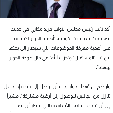
شاهد البرامج
الترددات
أكد نائب رئيس مجلس النواب فريد مكاري في حديث
عن MTV
وظائف
الإنـتـاج
تواصل معنا
لصحيفة "السياسة" الكويتية، "أهمية الحوار لكنه شدد
لاعلاناتكم
شروط الإسـتخدام
سياسة الخصوصية
على أهمية معرفة الموضوعات التي سيصار إلى بحثها
بين تيار "المستقبل" و"حزب الله" في حال عودة الحوار
بينهما".
واوضح ان "هذا الحوار يجب أن يوصل إلى نتيجة إذا حصل
تنازل من الجانبين للوصول إلى أرضية مشتركة"، مشيراً
إلى أن "نقاط الخلاف الأساسية التي ينتظر أن تتم