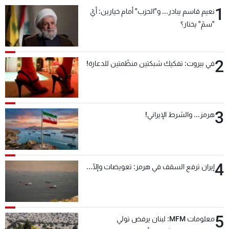
1
نعيم قاسم يبادر... و"الحزب" أمام خيارين: أيّ
"سمّ" يختار؟
2
في بيروت: تفكيك شبكتين منظّمتين للدعارة!
3
هرمز... والشرط الإيراني!
4
إيران ترفع السقف في هرمز: تعويضات وإلّا...
5
معلومات MFM: لبنان يرفض تولي