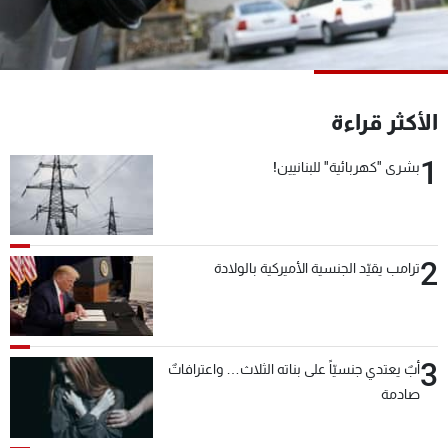
شاهد البرامج
الترددات
عن MTV
وظائف
الأكثر قراءة
الإنـتـاج
تواصل معنا
لاعلاناتكم
شروط الإسـتخدام
1
بشرى "كهربائية" للبنانيين!
سياسة الخصوصية
2
ترامب يقيّد الجنسية الأميركية بالولادة
3
أبٌ يعتدي جنسيّاً على بناته الثلاث… واعترافاتٌ
صادمة