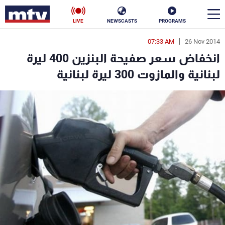
LIVE
NEWSCASTS
PROGRAMS
07:33 AM
26 Nov 2014
en
انخفاض سعر صفيحة البنزين 400 ليرة
الأخبار
لبنانية والمازوت 300 ليرة لبنانية
سياسة
ناس
إقتصاد
فن
منوعات
رياضة
كأس العالم
البرامج
جدول البرامج