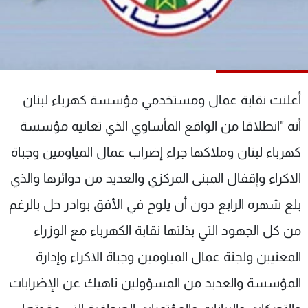
شاهد البرامج
الترددات
عن MTV
وظائف
الإنـتـاج
تواصل معنا
أعلنت نقابة عمال ومستخدمي مؤسسة كهرباء لبنان
لاعلاناتكم
شروط الإسـتخدام
سياسة الخصوصية
أنه "انطلاقا من الواقع المأساوي الذي تعانيه مؤسسة
كهرباء لبنان وملاكها جراء إضراب عمال المياومين وجباة
الاكراء وإقفال المبنى المركزي والعديد من دوائرها والذي
بلغ شهره الرابع دون أن يلوح في الأفق بوادر حل بالرغم
من كل الجهود التي بذلتها نقابة الكهرباء مع الوزراء
المعنيين ولجنة عمال المياومين وجباة الاكراء وإدارة
المؤسسة والعديد من المسؤولين ناهيك عن الإضرابات