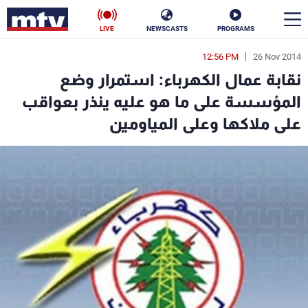
LIVE
NEWSCASTS
PROGRAMS
12:56 PM
26 Nov 2014
en
نقابة عمال الكهرباء: استمرار وضع
الأخبار
المؤسسة على ما هو عليه ينذر بعواقب
على ملاكها وعلى المياومين
سياسة
ناس
إقتصاد
فن
منوعات
رياضة
كأس العالم
البرامج
جدول البرامج