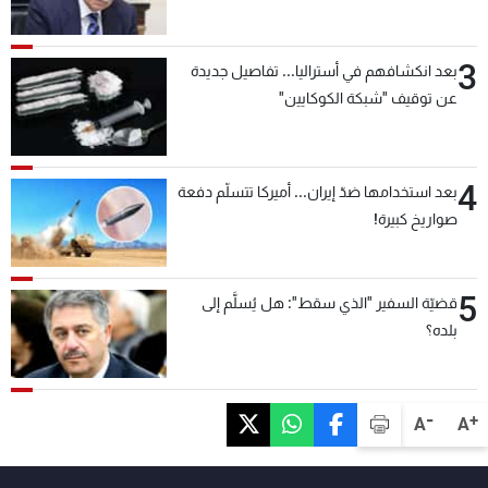
3
بعد انكشافهم في أستراليا... تفاصيل جديدة
عن توقيف "شبكة الكوكايين"
4
بعد استخدامها ضدّ إيران... أميركا تتسلّم دفعة
صواريخ كبيرة!
5
قضيّة السفير "الذي سقط": هل يُسلَّم إلى
بلده؟
-
+
A
A