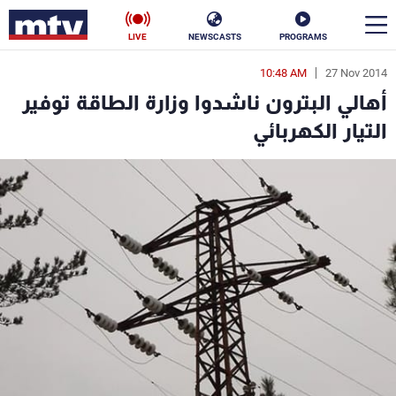
LIVE
NEWSCASTS
PROGRAMS
10:48 AM
27 Nov 2014
en
أهالي البترون ناشدوا وزارة الطاقة توفير
الأخبار
التيار الكهربائي
سياسة
ناس
إقتصاد
فن
منوعات
رياضة
كأس العالم
البرامج
جدول البرامج