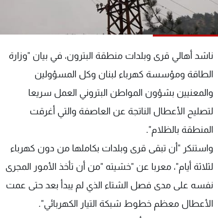
شاهد البرامج
الترددات
ناشد أهالي قرى وبلدات منطقة البترون، في بيان "وزارة
عن MTV
وظائف
الإنـتـاج
تواصل معنا
الطاقة ومؤسسة كهرباء لبنان وكل المسؤولين
لاعلاناتكم
شروط الإسـتخدام
سياسة الخصوصية
والمعنيين بشؤون المواطن البتروني العمل سريعا
لتصليح الأعطال الناتجة عن العاصفة والتي أغرقت
المنطقة بالظلام".
واستنكر "أن تبقى قرى وبلدات بكاملها من دون كهرباء
لثلاثة أيام"، معربا عن "خشيته "من أن تأخذ الأمور المجرى
نفسه على مدى فصل الشتاء الذي لم يبدأ بعد حتى عمت
الأعطال معظم خطوط شبكة التيار الكهربائي".