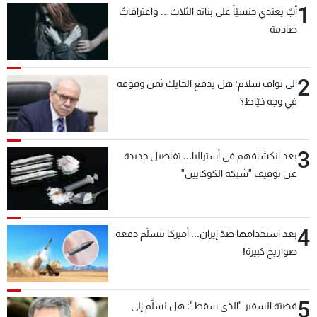
1
أبٌ يعتدي جنسيّاً على بناته الثلاث… واعترافاتٌ
شاهد البرامج
صادمة
الترددات
2
عن MTV
وظائف
الى نواف سلام: هل يدفع الحايك ثمن وقوفه
الإنـتـاج
تواصل معنا
في وجه خيّاط؟
لاعلاناتكم
شروط الإسـتخدام
سياسة الخصوصية
3
بعد انكشافهم في أستراليا... تفاصيل جديدة
عن توقيف "شبكة الكوكايين"
4
بعد استخدامها ضدّ إيران... أميركا تتسلّم دفعة
صواريخ كبيرة!
5
قضيّة السفير "الذي سقط": هل يُسلَّم إلى