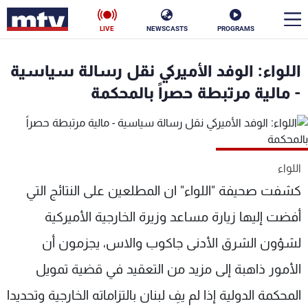
LIVE
NEWSCASTS
PROGRAMS
en
اللواء: الوفد الأميركي نقل رسالة سياسية
الأخبار
- مالية مرتبطة حصراً بالمحكمة
سياسة
ناس
إقتصاد
فن
اللواء
منوعات
رياضة
كشفت صحيفة "اللواء" ان المطلعين على النتائج التي
أفضت إليها زيارة مساعد وزيرة الخارجية الأميركية
كأس العالم
لشؤون الشرق الأدنى جاكوب والاس، يجزمون أن
الأمور ذاهبة إلى مزيد من التعقيد في قضية تمويل
البرامج
المحكمة الدولية إذا لم يفِ لبنان بالتزاماته الخارجية وتحديدا
جدول البرامج