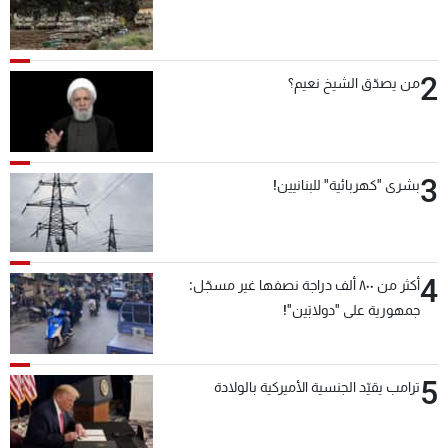
2
من يصدّق الشيخ نعيم؟
3
بشرى "كهربائية" للبنانيين!
4
أكثر من ٨٠٠ ألف دراجة نصفها غير مسجّل:
جمهورية على "دولابَين"!
5
ترامب يقيّد الجنسية الأميركية بالولادة