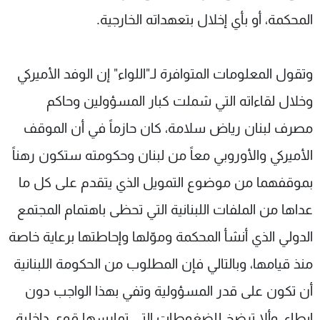
المحكمة، أو بأي إخلال بتعهداته الخارجية.
وتقول المعلومات المتوافرة لـ"اللواء" إن الوفد الأميركي
وخلال لقاءاته التي شملت كبار المسؤولين وحاكم
مصرف لبنان رياض سلامة، كان حازماً في أن الموقف
الأميركي والأوروبي معاً من لبنان وحكومته ستكون رهناً
بموقفهما من موضوع التمويل الذي يتقدم على كل ما
عداها من الملفات اللبنانية التي تحظى باهتمام المجتمع
الدولي الذي أنشأ المحكمة وموّلها وإحاطتها برعاية خاصة
منذ قيامها، وبالتالي فإن المطلوب من الحكومة اللبنانية
أن تكون على قدر المسؤولية وتفي بهذا الواجب دون
إبطاء، وألا ترضخ للضغوطات التي تمارسها قوى داخلية،