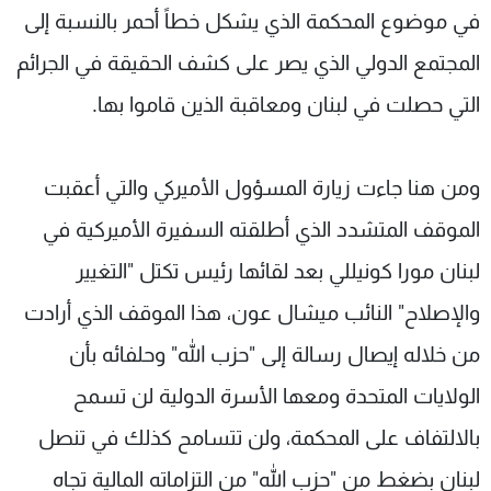
في موضوع المحكمة الذي يشكل خطاً أحمر بالنسبة إلى
شاهد البرامج
الترددات
المجتمع الدولي الذي يصر على كشف الحقيقة في الجرائم
التي حصلت في لبنان ومعاقبة الذين قاموا بها.
عن MTV
وظائف
الإنـتـاج
تواصل معنا
لاعلاناتكم
شروط الإسـتخدام
ومن هنا جاءت زيارة المسؤول الأميركي والتي أعقبت
سياسة الخصوصية
الموقف المتشدد الذي أطلقته السفيرة الأميركية في
لبنان مورا كونيللي بعد لقائها رئيس تكتل "التغيير
والإصلاح" النائب ميشال عون، هذا الموقف الذي أرادت
من خلاله إيصال رسالة إلى "حزب الله" وحلفائه بأن
الولايات المتحدة ومعها الأسرة الدولية لن تسمح
بالالتفاف على المحكمة، ولن تتسامح كذلك في تنصل
لبنان بضغط من "حزب الله" من التزاماته المالية تجاه