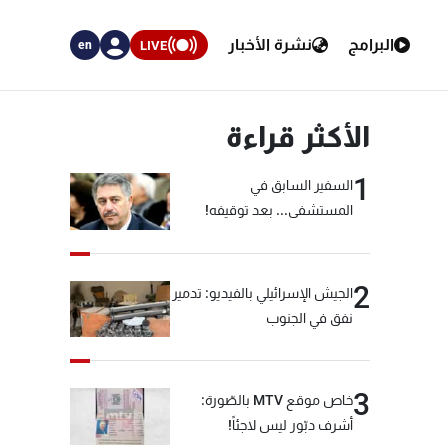
البرامج
نشرة الأخبار
LIVE
en
الأكثر قراءة
1
السفير السابق في
المستشفى... بعد توقيفه!
2
الجيش الإسرائيلي بالفيديو: تدمير
نفق في الجنوب
3
خاص موقع MTV بالصّورة:
أشرف دبّور ليس لاجئاً!