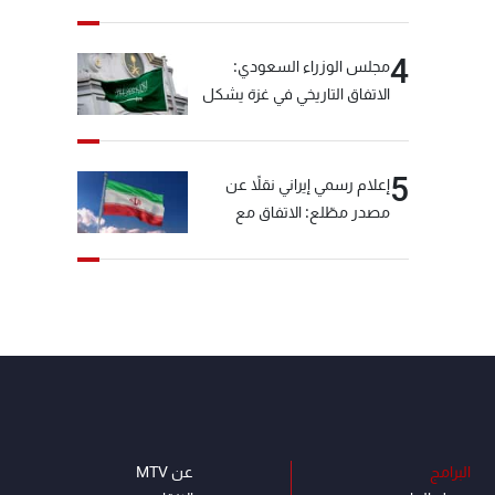
4
مجلس الوزراء السعودي:
الاتفاق التاريخي في غزة يشكل
منطلقا لمسار سياسي لتنفيذ
خطة السلام
5
إعلام رسمي إيراني نقلاً عن
مصدر مطّلع: الاتفاق مع
سلطنة عمان بشأن مضيق
هرمز سيتأجل ما دامت أميركا
تهدد إيران
البرامج
عن MTV