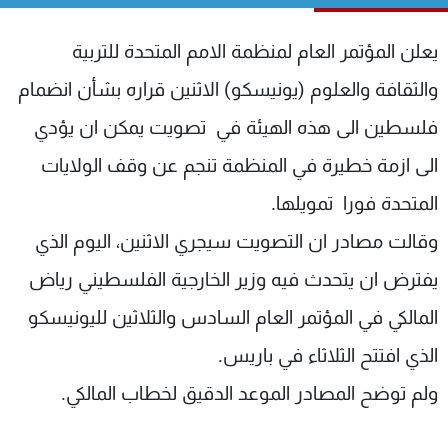
شاهد البرامج
الترددات
يعلن المؤتمر العام لمنظمة الامم المتحدة للتربية
والثقافة والعلوم (يونيسكو) الاثنين قراره بشأن انضمام
عن MTV
وظائف
فلسطين الى هذه الهيئة في تصويت يمكن ان يؤدي
الإنـتـاج
تواصل معنا
لاعلاناتكم
شروط الإسـتخدام
الى ازمة خطيرة في المنظمة تنجم عن وقف الولايات
سياسة الخصوصية
المتحدة فورا تمويلها.
وقالت مصادر ان التصويت سيجري الاثنين، اليوم الذي
يفترض ان يتحدث فيه وزير الخارجية الفلسطيني رياض
المالكي في المؤتمر العام السادس والثلاثين لليونيسكو
الذي افتتح الثلاثاء في باريس.
ولم توضح المصادر الموعد الدقيق لخطاب المالكي.