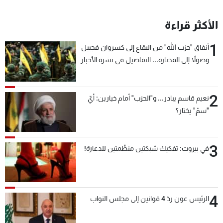
الأكثر قراءة
1
أنفاق "حزب الله" من البقاع إلى كسروان فجبيل
وصولاً إلى المختارة... التفاصيل في نشرة الأخبار
بعد قليل
2
نعيم قاسم يبادر... و"الحزب" أمام خيارين: أيّ
"سمّ" يختار؟
3
في بيروت: تفكيك شبكتين منظّمتين للدعارة!
4
الرئيس عون ردّ 4 قوانين إلى مجلس النواب