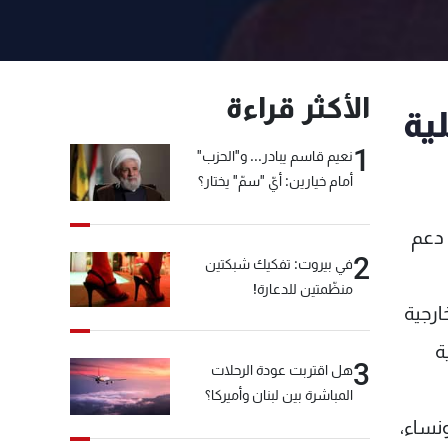
الأكثر قراءة
ية
1
نعيم قاسم يبادر... و"الحزب"
أمام خيارين: أيّ "سمّ" يختار؟
 دعم
2
في بيروت: تفكيك شبكتين
منظّمتين للدعارة!
ارجية
ة
3
هل اقتربت عودة الرحلات
المباشرة بين لبنان وأميركا؟
نساء،