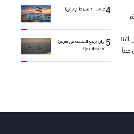
4
هرمز... والشرط الإيراني!
م
أتينا
5
إيران ترفع السقف في هرمز:
تعويضات وإلّا...
 معاً