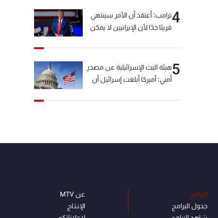
4
ترامب: أعتقد أن الأمر سينتهي
قريبًا جدًا لأن الإيرانيين لا يمكن
أن يستمروا على هذا الحال
5
هيئة البث الإسرائيلية عن مصدر
أمني: أميركا أبلغت إسرائيل أن
"حزب الله" لم يخرق وقف إطلاق
النار أمس في مجدل زون
وطلبت منها عدم التصعيد
خشية أن يؤثر ذلك على
مفاوضات روما
البرامج
عن MTV
جدول البرامج
الإنـتـاج
شاهد البرامج
لاعلاناتكم