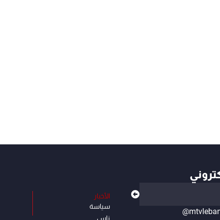
كتروني
الأخبار
سياسة
@mtvleba
ناس