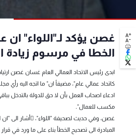
+
غصن يؤكد لـ"اللواء" ان ع
A
-
A
الخطا في مرسوم زيادة ال
ابدى رئيس الاتحاد العمالي العام غسان غصن ارتياح
كاتحاد عمالي عام"، مضيفاً ان" ما اتجه اليه رأ
ادعاء اصحاب العمل بأن لا حق للدولة بالتدخل بباق
مكسب للعمال".
غصن، وفي حديث لصحيفة "اللواء"، ِأشار الى "ان ا
المبادرة الى تصحيح الخطأ بناء على ما ورد في قرار