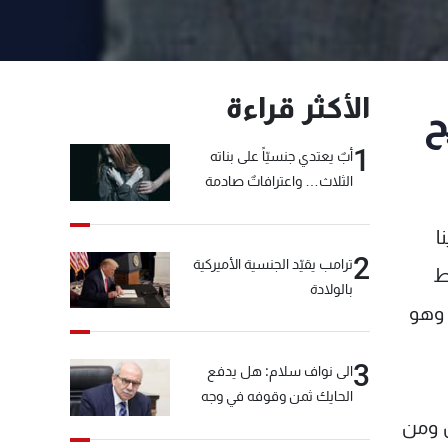
الأكثر قراءة
ح
1
أبٌ يعتدي جنسيّاً على بناته
الثلاث… واعترافاتٌ صادمة
ا
2
ترامب يقيّد الجنسية الأميركية
ط
بالولادة
 وهو
3
الى نواف سلام: هل يدفع
الحايك ثمن وقوفه في وجه
خيّاط؟
ن ومن