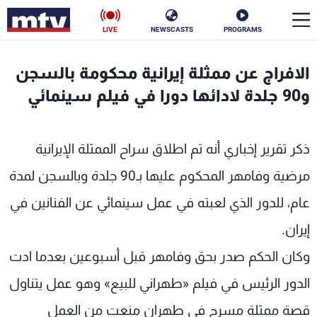
LIVE
NEWSCASTS
PROGRAMS
en
الافراج عن ممثلة إيرانية محكومة بالسجن
الأخبار
و90 جلدة لادائها دورا في فيلم سينمائي
سياسة
ناس
ذكر تقرير إخباري أنه تم اطلاق سراح الممثلة الإيرانية
إقتصاد
فن
مرضية وفامهر المحكوم عليها بـ90 جلدة وبالسجن لمدة
منوعات
رياضة
عام، للدور الذي لعبته في عمل سينمائي عن الفنانين في
إيران.
كأس العالم
وكان الحكم صدر بحق وفامهر قبل أسبوعين بعدما ادت
الدور الرئيس في فيلم «طهراني للبيع» وهو عمل يتناول
البرامج
قصة ممثلة مسرح في طهران منعت من العمل
جدول البرامج