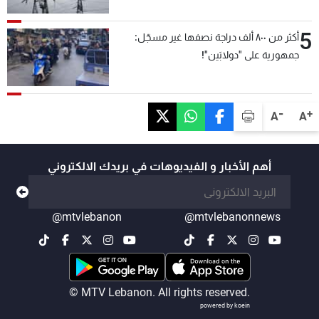
5
أكثر من ٨٠٠ ألف دراجة نصفها غير مسجّل:
جمهورية على "دولابَين"!
-
+
A
A
أهم الأخبار و الفيديوهات في بريدك الالكتروني
@mtvlebanon
@mtvlebanonnews
© MTV Lebanon. All rights reserved.
powered by koein