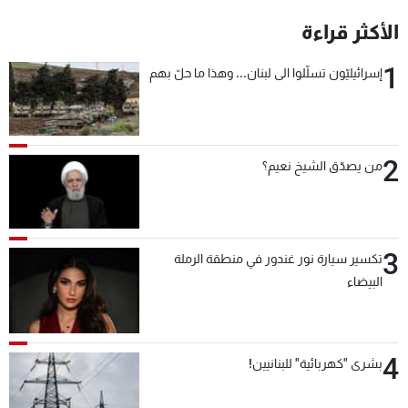
الأكثر قراءة
1
إسرائيليّون تسلّلوا الى لبنان... وهذا ما حلّ بهم
2
من يصدّق الشيخ نعيم؟
3
تكسير سيارة نور غندور في منطقة الرملة
البيضاء
4
بشرى "كهربائية" للبنانيين!