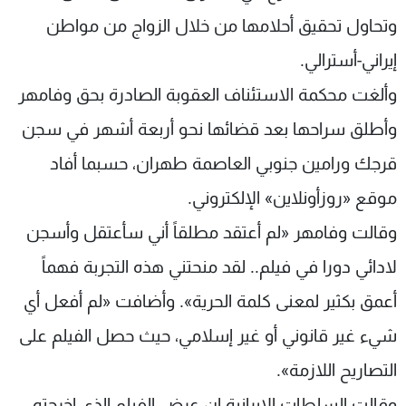
شاهد البرامج
وتحاول تحقيق أحلامها من خلال الزواج من مواطن
الترددات
إيراني-أسترالي.
وألغت محكمة الاستئناف العقوبة الصادرة بحق وفامهر
عن MTV
وظائف
الإنـتـاج
تواصل معنا
وأطلق سراحها بعد قضائها نحو أربعة أشهر في سجن
لاعلاناتكم
شروط الإسـتخدام
سياسة الخصوصية
قرجك ورامين جنوبي العاصمة طهران، حسبما أفاد
موقع «روزأونلاين» الإلكتروني.
وقالت وفامهر «لم أعتقد مطلقاً أني سأعتقل وأسجن
لادائي دورا في فيلم.. لقد منحتني هذه التجربة فهماً
أعمق بكثير لمعنى كلمة الحرية». وأضافت «لم أفعل أي
شيء غير قانوني أو غير إسلامي، حيث حصل الفيلم على
التصاريح اللازمة».
وقالت السلطات الإيرانية إن عرض الفيلم الذي اخرجته