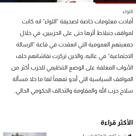
شاهد البرامج
اللواء
الترددات
أفادت معلومات خاصة لصحيفة "اللواء" انه كانت
لمواقف جنبلاط أثرها حتى على الحزبيين، في خلال
عن MTV
وظائف
الإنـتـاج
تواصل معنا
جمعيتهم العمومية التي انعقدت في قاعة "الرسالة
لاعلاناتكم
شروط الإسـتخدام
سياسة الخصوصية
الاجتماعية" في عاليه، والذين تركزت نقاشاتهم خلف
الأبواب المغلقة على الوضع التنظيمي للحزب أكثر من
المواقف السياسية التي أبدو تفهماً لها ما خلا مسألة
سلاح حزب الله والمقاومة والتحالف الحكومي الحالي.
الأكثر قراءة
بشرى "كهربائية" للبنانيين!