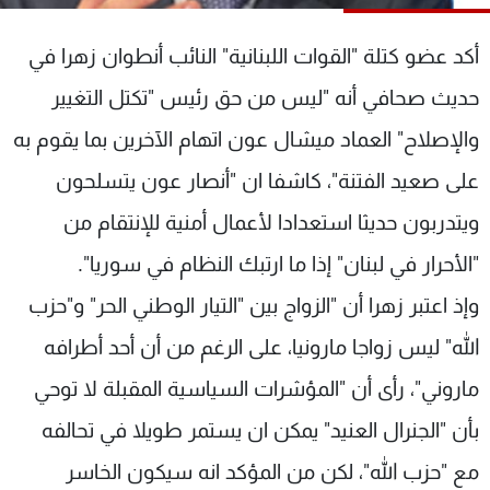
شاهد البرامج
الترددات
أكد عضو كتلة "القوات اللبنانية" النائب أنطوان زهرا في
حديث صحافي أنه "ليس من حق رئيس "تكتل التغيير
عن MTV
وظائف
والإصلاح" العماد ميشال عون اتهام الآخرين بما يقوم به
الإنـتـاج
تواصل معنا
لاعلاناتكم
شروط الإسـتخدام
على صعيد الفتنة"، كاشفا ان "أنصار عون يتسلحون
سياسة الخصوصية
ويتدربون حديثا استعدادا لأعمال أمنية للإنتقام من
"الأحرار في لبنان" إذا ما ارتبك النظام في سوريا".
وإذ اعتبر زهرا أن "الزواج بين "التيار الوطني الحر" و"حزب
الله" ليس زواجا مارونيا، على الرغم من أن أحد أطرافه
ماروني"، رأى أن "المؤشرات السياسية المقبلة لا توحي
بأن "الجنرال العنيد" يمكن ان يستمر طويلا في تحالفه
مع "حزب الله"، لكن من المؤكد انه سيكون الخاسر