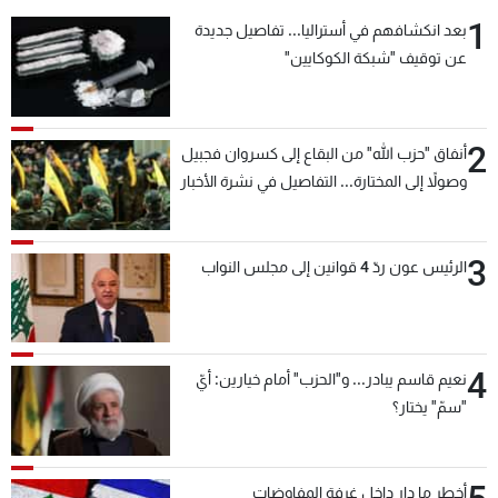
1
بعد انكشافهم في أستراليا... تفاصيل جديدة
عن توقيف "شبكة الكوكايين"
2
أنفاق "حزب الله" من البقاع إلى كسروان فجبيل
وصولاً إلى المختارة... التفاصيل في نشرة الأخبار
بعد قليل
3
الرئيس عون ردّ 4 قوانين إلى مجلس النواب
4
نعيم قاسم يبادر... و"الحزب" أمام خيارين: أيّ
"سمّ" يختار؟
أخطر ما دار داخل غرفة المفاوضات