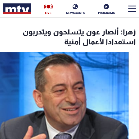
LIVE
NEWSCASTS
PROGRAMS
en
زهرا: أنصار عون يتسلحون ويتدربون
الأخبار
استعدادا لأعمال أمنية
سياسة
ناس
إقتصاد
فن
منوعات
رياضة
كأس العالم
البرامج
جدول البرامج