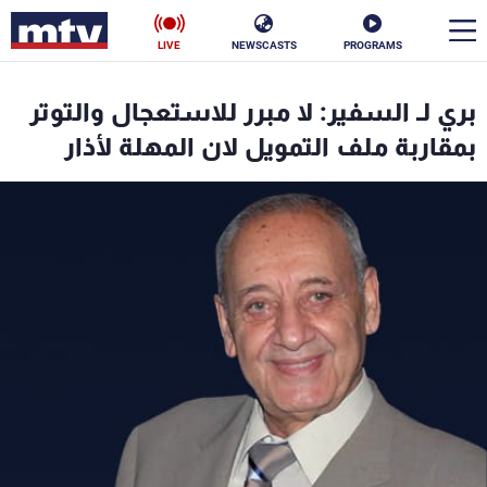
LIVE
NEWSCASTS
PROGRAMS
en
بري لـ السفير: لا مبرر للاستعجال والتوتر
الأخبار
بمقاربة ملف التمويل لان المهلة لأذار
سياسة
ناس
إقتصاد
فن
منوعات
رياضة
كأس العالم
البرامج
جدول البرامج