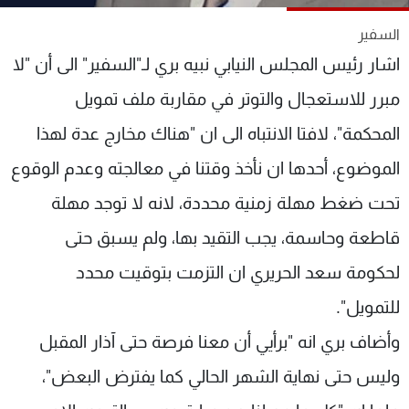
شاهد البرامج
السفير
الترددات
اشار رئيس المجلس النيابي نبيه بري لـ"السفير" الى أن "لا
مبرر للاستعجال والتوتر في مقاربة ملف تمويل
عن MTV
وظائف
الإنـتـاج
تواصل معنا
المحكمة"، لافتا الانتباه الى ان "هناك مخارج عدة لهذا
لاعلاناتكم
شروط الإسـتخدام
سياسة الخصوصية
الموضوع، أحدها ان نأخذ وقتنا في معالجته وعدم الوقوع
تحت ضغط مهلة زمنية محددة، لانه لا توجد مهلة
قاطعة وحاسمة، يجب التقيد بها، ولم يسبق حتى
لحكومة سعد الحريري ان التزمت بتوقيت محدد
للتمويل".
وأضاف بري انه "برأيي أن معنا فرصة حتى آذار المقبل
وليس حتى نهاية الشهر الحالي كما يفترض البعض"،