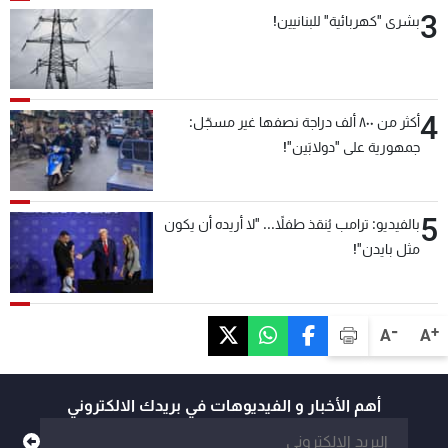
3
بشرى "كهربائية" للبنانيين!
4
أكثر من ٨٠٠ ألف دراجة نصفها غير مسجّل:
جمهورية على "دولابَين"!
5
بالفيديو: ترامب يُنقذ طفلاً... "لا أريده أن يكون
مثل بايدن"!
-
+
A
A
أهم الأخبار و الفيديوهات في بريدك الالكتروني