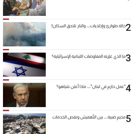
شاهد البرامج
الترددات
2
حالة طوارئ وإخلاءات... والنار تلاحق السكان!
عن MTV
وظائف
الإنـتـاج
تواصل معنا
لاعلاناتكم
شروط الإسـتخدام
سياسة الخصوصية
3
ما الذي غيّرته المفاوضات اللبنانية الإسرائيلية؟
4
"عمل حازم في لبنان"... ماذا أعلن نتنياهو؟
5
مخيم ضبية... بين التَّهميش ونقص الخدمات