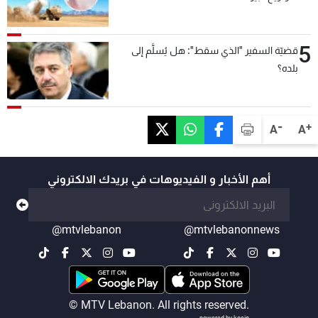
5
قضيّة السفير "الذي سقط": هل يُسلَّم إلى
بلده؟
-
+
A
A
أهم الأخبار و الفيديوهات في بريدك الالكتروني
@mtvlebanon
@mtvlebanonnews
© MTV Lebanon. All rights reserved.
powered by koein