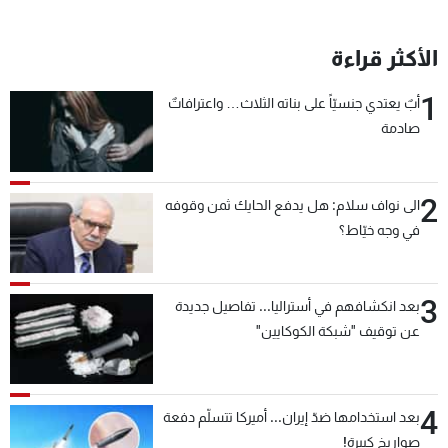
الأكثر قراءة
1
أبٌ يعتدي جنسيّاً على بناته الثلاث… واعترافاتٌ
صادمة
2
الى نواف سلام: هل يدفع الحايك ثمن وقوفه
في وجه خيّاط؟
3
بعد انكشافهم في أستراليا... تفاصيل جديدة
عن توقيف "شبكة الكوكايين"
4
بعد استخدامها ضدّ إيران... أميركا تتسلّم دفعة
صواريخ كبيرة!