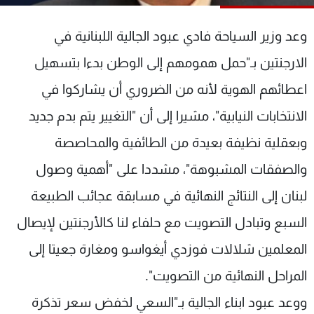
شاهد البرامج
الترددات
وعد وزير السياحة فادي عبود الجالية اللبنانية في
الارجنتين بـ"حمل همومهم إلى الوطن بدءا بتسهيل
عن MTV
وظائف
اعطائهم الهوية لأنه من الضروري أن يشاركوا في
الإنـتـاج
تواصل معنا
لاعلاناتكم
شروط الإسـتخدام
الانتخابات النيابية"، مشيرا إلى أن "التغيير يتم بدم جديد
سياسة الخصوصية
وبعقلية نظيفة بعيدة من الطائفية والمحاصصة
والصفقات المشبوهة"، مشددا على "أهمية وصول
لبنان إلى النتائج النهائية في مسابقة عجائب الطبيعة
السبع وتبادل التصويت مع حلفاء لنا كالأرجنتين لإيصال
المعلمين شلالات فوزدي أيغواسو ومغارة جعيتا إلى
المراحل النهائية من التصويت".
ووعد عبود ابناء الجالية بـ"السعي لخفض سعر تذكرة