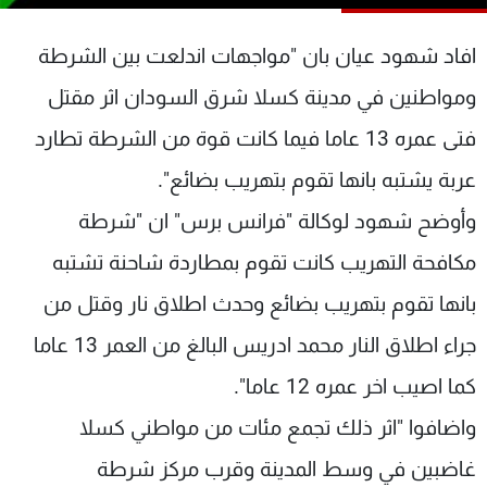
شاهد البرامج
الترددات
افاد شهود عيان بان "مواجهات اندلعت بين الشرطة
ومواطنين في مدينة كسلا شرق السودان اثر مقتل
عن MTV
وظائف
فتى عمره 13 عاما فيما كانت قوة من الشرطة تطارد
الإنـتـاج
تواصل معنا
لاعلاناتكم
شروط الإسـتخدام
عربة يشتبه بانها تقوم بتهريب بضائع".
سياسة الخصوصية
وأوضح شهود لوكالة "فرانس برس" ان "شرطة
مكافحة التهريب كانت تقوم بمطاردة شاحنة تشتبه
بانها تقوم بتهريب بضائع وحدث اطلاق نار وقتل من
جراء اطلاق النار محمد ادريس البالغ من العمر 13 عاما
كما اصيب اخر عمره 12 عاما".
واضافوا "اثر ذلك تجمع مئات من مواطني كسلا
غاضبين في وسط المدينة وقرب مركز شرطة