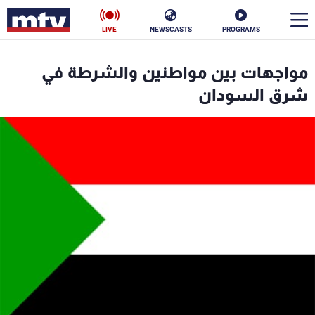
LIVE
NEWSCASTS
PROGRAMS
en
مواجهات بين مواطنين والشرطة في
الأخبار
شرق السودان
سياسة
ناس
إقتصاد
فن
منوعات
رياضة
كأس العالم
البرامج
جدول البرامج