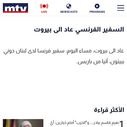
LIVE
NEWSCASTS
PROGRAMS
en
السفير الفرنسي عاد الى بيروت
الأخبار
عاد الى بيروت، مساء اليوم، سفير فرنسا لدى لبنان دوني
سياسة
ناس
بييتون، آتيا من باريس.
إقتصاد
فن
منوعات
رياضة
كأس العالم
الأكثر قراءة
البرامج
1
نعيم قاسم يبادر... و"الحزب" أمام خيارين: أيّ
جدول البرامج