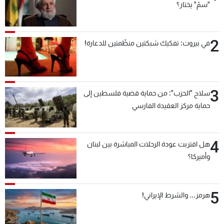
"سمّ" يختار؟
شاهد البرامج
الترددات
2
في بيروت: تفكيك شبكتين منظّمتين للدعارة!
عن MTV
وظائف
الإنـتـاج
تواصل معنا
لاعلاناتكم
شروط الإسـتخدام
سياسة الخصوصية
3
سلاح "الحزب": من حماية قضية فلسطين إلى
حماية مركز العقيدة الفارسي
4
هل اقتربت عودة الرحلات المباشرة بين لبنان
وأميركا؟
5
هرمز... والشرط الإيراني!