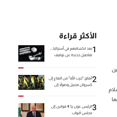
الأكثر قراءة
1
بعد انكشافهم في أستراليا...
تفاصيل جديدة عن توقيف
"شبكة الكوكايين"
ين
2
أنفاق "حزب الله" من البقاع إلى
كسروان فجبيل وصولاً إلى
لام
المختارة... التفاصيل في نشرة
الأخبار بعد قليل
ها
3
الرئيس عون ردّ 4 قوانين إلى
مجلس النواب