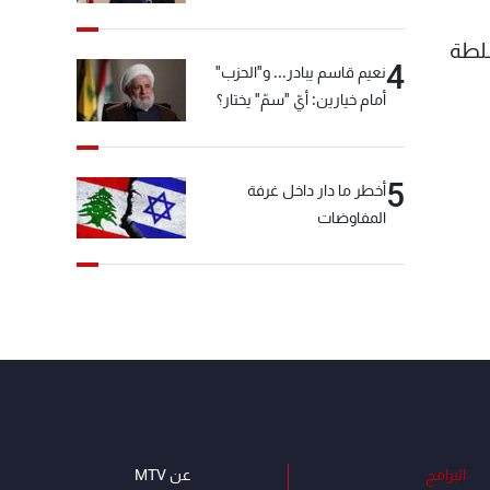
سلطة
4
نعيم قاسم يبادر... و"الحزب"
أمام خيارين: أيّ "سمّ" يختار؟
5
أخطر ما دار داخل غرفة
المفاوضات
البرامج
عن MTV