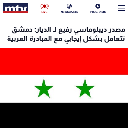
LIVE
NEWSCASTS
PROGRAMS
en
مصدر ديبلوماسي رفيع لـ الديار: دمشق
الأخبار
تتعامل بشكل إيجابي مع المبادرة العربية
سياسة
ناس
إقتصاد
فن
منوعات
رياضة
كأس العالم
البرامج
جدول البرامج