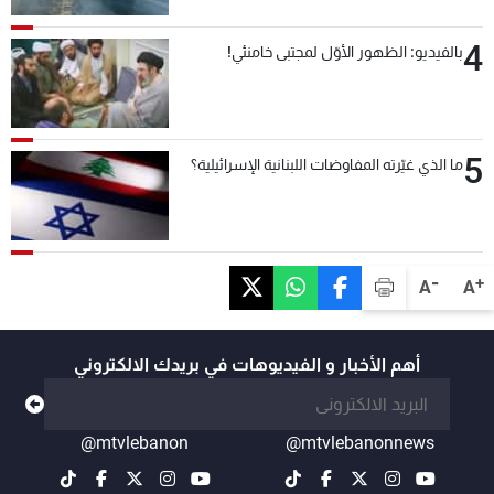
4
بالفيديو: الظهور الأوّل لمجتبى خامنئي!
5
ما الذي غيّرته المفاوضات اللبنانية الإسرائيلية؟
-
+
A
A
أهم الأخبار و الفيديوهات في بريدك الالكتروني
@mtvlebanon
@mtvlebanonnews