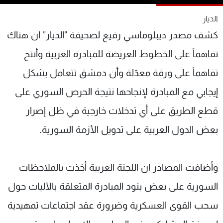
شاهد البرامج
الديار
الترددات
كشف مصدر ديبلوماسي رفيع لصحيفة "الديار" ان هناك
تفاهماً على الخطوط العريضة للمبادرة العربية وأنتج
عن MTV
وظائف
الإنـتـاج
تواصل معنا
تفاهماً على ورقة معدّلة وأن دمشق تتعامل بشكل
لاعلاناتكم
شروط الإسـتخدام
سياسة الخصوصية
إيجابي مع المبادرة لإنجاحها نتيجة الحرص السوري على
قطع الطريق على أي تدخلات خارجية في ظل إصرار
بعض الدول العربية على تدويل الأزمة السورية.
وأضافت المصادر ان اللجنة العربية أخذت بالملاحظات
السورية على بعض بنود المبادرة المتعلقة بالآليات حول
سحب القوى العسكرية وضرورة عقد اجتماعات تمهيدية