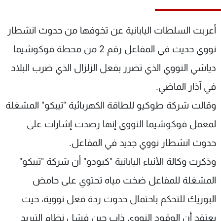
شاهد البرامج
الترددات
أعربت السلطات اليابانية عن تخوفها من حدوث انشطار
نووي حديث في المفاعل رقم 2 من محطة فوكوشيما
عن MTV
وظائف
دياشي النووي الذي تضرر بفعل الزلزال الذي ضرب البلاد
الإنـتـاج
تواصل معنا
لاعلاناتكم
شروط الإسـتخدام
في آذار الماضي.
سياسة الخصوصية
وقالت شركة طوكيو للطاقة الكهربائية "تيبكو" المشغلة
لمعمل فوكوشيما النووي إنها رصدت إشارات على
حدوث انشطار نووي جديد في المفاعل.
وذكرت وكالة الأنباء اليابانية "كيودو" أن شركة "تيبكو"
المشغلة للمفاعل ضخت مياه تحتوي على حامض
البوريك للتحكم باحتمال حدوث ردة فعل نووية، حيث
يعتقد أن الوقود النووي ذاب حين فشل نظام التبريد