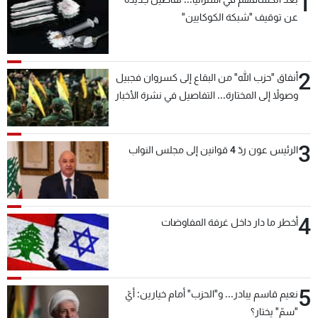
1
عن توقيف "شبكة الكوكايين"
2
أنفاق "حزب الله" من البقاع إلى كسروان فجبيل
وصولاً إلى المختارة... التفاصيل في نشرة الأخبار
بعد قليل
3
الرئيس عون ردّ 4 قوانين إلى مجلس النواب
4
أخطر ما دار داخل غرفة المفاوضات
5
نعيم قاسم يبادر... و"الحزب" أمام خيارين: أيّ
"سمّ" يختار؟