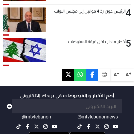
4
الرئيس عون ردّ 4 قوانين إلى مجلس النواب
5
أخطر ما دار داخل غرفة المفاوضات
-
+
A
A
أهم الأخبار و الفيديوهات في بريدك الالكتروني
@mtvlebanon
@mtvlebanonnews