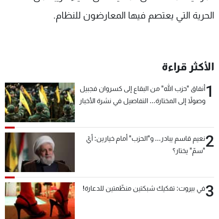
الحرية التي يعتصم فيها المعارضون للنظام.
الأكثر قراءة
1
أنفاق "حزب الله" من البقاع إلى كسروان فجبيل
وصولاً إلى المختارة... التفاصيل في نشرة الأخبار
بعد قليل
2
نعيم قاسم يبادر... و"الحزب" أمام خيارين: أيّ
"سمّ" يختار؟
3
في بيروت: تفكيك شبكتين منظّمتين للدعارة!