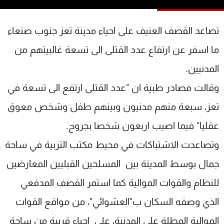
شاهد البرامج
الترددات
تصاعد القصف العنيف على احياء مدينة تعز جنوب صنعاء
ما اسفر عن ارتفاع عدد القتلى الى تسعة غالبيتهم من
عن MTV
وظائف
المدنيين.
الإنـتـاج
تواصل معنا
لاعلاناتكم
شروط الإسـتخدام
وقالت مصادر طبية ان "عدد القتلى ارتفع الى تسعة في
سياسة الخصوصية
تعز، سبعة منهم مدنيون وبينهم طفل وشخص معوق
عقليا" فيما اصيب اربعون شخصا بجروح.
وتصاعدت الاشتباكات في محيط مكتب التربية في ساحة
جمال بوسط المدينة بين المسلحين القبليين المعارضين
للنظام والقوات الموالية كما استمر القصف المدفعي
الذي وصفه السكان ب"العشوائي"، من مواقع القوات
الموالية المطلة على المدنية، على احياء قريبة من ساحة