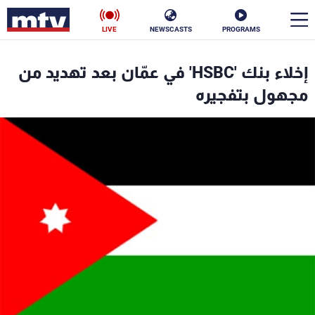
LIVE
NEWSCASTS
PROGRAMS
en
إخلاء بنك 'HSBC' في عمّان بعد تهديد من
الأخبار
مجهول بتفجيره
سياسة
ناس
إقتصاد
فن
منوعات
رياضة
كأس العالم
البرامج
جدول البرامج