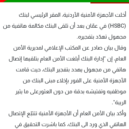
شاهد البرامج
الترددات
أخلت الأجهزة الأمنية الأردنية، المقر الرئيسي لبنك
(HSBC) في عمّان بعد أن تلقى البنك مكالمة هاتفية من
عن MTV
وظائف
مجهول تهدّد بتفجيره.
الإنـتـاج
تواصل معنا
لاعلاناتكم
شروط الإسـتخدام
وقال بيان صادر عن المكتب الإعلامي لمديرية الأمن
سياسة الخصوصية
العام، إن "إدارة البنك أبلغت الأمن العام بتلقيها إتصال
هاتفي من مجهول يهدد بتفجير البنك، حيث قامت
الأجهزة الأمنية على الفور بإخلاء مبنى البنك من
موظفيه وتفتيشه بدقة من دون العثورعلى ما يثير
الريبة".
وأكد بيان الأمن العام أن الأجهزة الأمنية تتتبّع الإتصال
الهاتفي الذي ورد الى البنك، كما باشرت التحقيق في