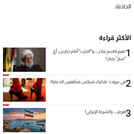
الحادثة.
الأكثر قراءة
1
نعيم قاسم يبادر... و"الحزب" أمام خيارين: أيّ
"سمّ" يختار؟
2
في بيروت: تفكيك شبكتين منظّمتين للدعارة!
3
هرمز... والشرط الإيراني!