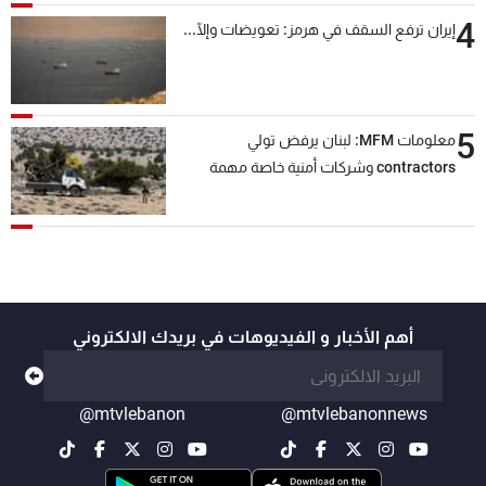
4
إيران ترفع السقف في هرمز: تعويضات وإلّا...
5
معلومات MFM: لبنان يرفض تولي
contractors وشركات أمنية خاصة مهمة
التحقق من نزع سلاح "حزب الله"
أهم الأخبار و الفيديوهات في بريدك الالكتروني
@mtvlebanon
@mtvlebanonnews