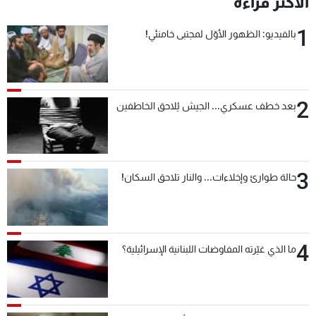
الأكثر قراءة
1
بالفيديو: الظهور الأوّل لمجتبى خامنئي!
2
بعد خطف عسكري... الجيش يُلاحق الخاطفين
3
حالة طوارئ وإخلاءات... والنار تلاحق السكان!
4
ما الذي غيّرته المفاوضات اللبنانية الإسرائيلية؟