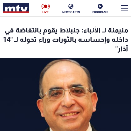
LIVE
NEWSCASTS
PROGRAMS
en
منيمنة لـ الأنباء: جنبلاط يقوم بانتفاضة في
الأخبار
داخله وإحساسه بالثورات وراء تحوله لـ "14
آذار"
سياسة
ناس
إقتصاد
فن
منوعات
رياضة
كأس العالم
البرامج
جدول البرامج