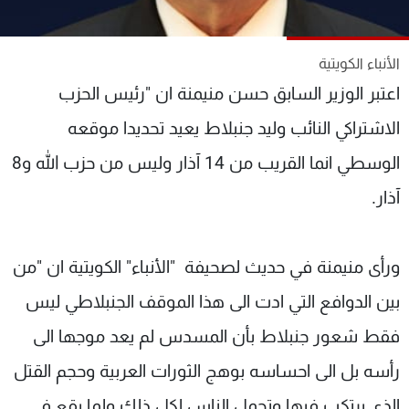
شاهد البرامج
الترددات
الأنباء الكويتية
اعتبر الوزير السابق حسن منيمنة ان "رئيس الحزب
عن MTV
وظائف
الإنـتـاج
تواصل معنا
الاشتراكي النائب وليد جنبلاط يعيد تحديدا موقعه
لاعلاناتكم
شروط الإسـتخدام
الوسطي انما القريب من 14 آذار وليس من حزب الله و8
سياسة الخصوصية
آذار.
ورأى منيمنة في حديث لصحيفة "الأنباء" الكويتية ان "من
بين الدوافع التي ادت الى هذا الموقف الجنبلاطي ليس
فقط شعور جنبلاط بأن المسدس لم يعد موجها الى
رأسه بل الى احساسه بوهج الثورات العربية وحجم القتل
الذي يرتكب فيها وتحمل الناس لكل ذلك ولما يقع في