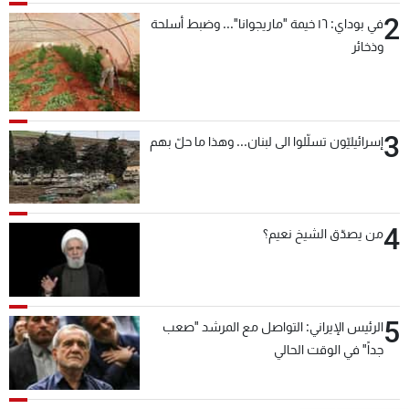
2
في بوداي: ١٦ خيمة "ماريجوانا"... وضبط أسلحة
وذخائر
3
إسرائيليّون تسلّلوا الى لبنان... وهذا ما حلّ بهم
4
من يصدّق الشيخ نعيم؟
5
الرئيس الإيراني: التواصل مع المرشد "صعب
جداً" في الوقت الحالي