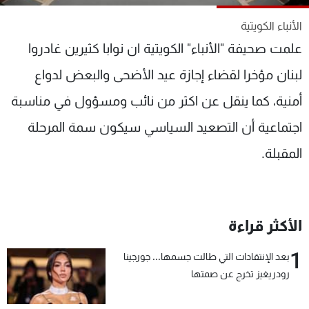
شاهد البرامج
الأنباء الكويتية
الترددات
علمت صحيفة "الأنباء" الكويتية ان نوابا كثيرين غادروا
لبنان مؤخرا لقضاء إجازة عيد الأضحى والبعض لدواع
عن MTV
وظائف
الإنـتـاج
تواصل معنا
أمنية، كما ينقل عن اكثر من نائب ومسؤول في مناسبة
لاعلاناتكم
شروط الإسـتخدام
سياسة الخصوصية
اجتماعية أن التصعيد السياسي سيكون سمة المرحلة
المقبلة.
الأكثر قراءة
1
بعد الإنتقادات التي طالت جسمها... جورجينا
رودريغيز تخرج عن صمتها