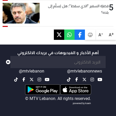
5
قضيّة السفير "الذي سقط": هل يُسلَّم إلى
بلده؟
-
+
A
A
أهم الأخبار و الفيديوهات في بريدك الالكتروني
@mtvlebanon
@mtvlebanonnews
© MTV Lebanon. All rights reserved.
powered by koein