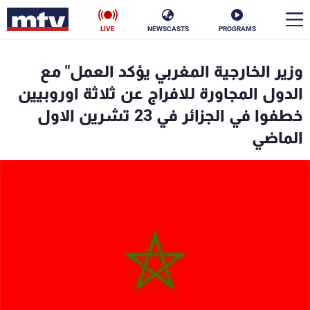
LIVE
NEWSCASTS
PROGRAMS
en
وزير الخارجية المغربي يؤكد العمل" مع
الأخبار
الدول المجاورة للافراج عن ثلاثة اوروبيين
خطفوا في الجزائر في 23 تشرين الاول
سياسة
ناس
الماضي
إقتصاد
فن
منوعات
رياضة
كأس العالم
البرامج
جدول البرامج