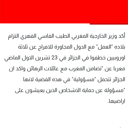
شاهد البرامج
الترددات
عن MTV
وظائف
أكد
وزير الخارجية المغربي الطيب الفاسي الفهري التزام
الإنـتـاج
تواصل معنا
لاعلاناتكم
شروط الإسـتخدام
بلاده "العمل" مع الدول المجاورة للافراج عن ثلاثة
سياسة الخصوصية
اوروبيين خطفوا في الجزائر في 23 تشرين الاول الماضي
معربا عن "تضامن المغرب مع عائلات الرهائن واكد ان
الجزائر تتحمل "مسؤولية" في هذه القضية لانها
"مسؤولة عن حماية الاشخاص الذين يعيشون على
اراضيها.