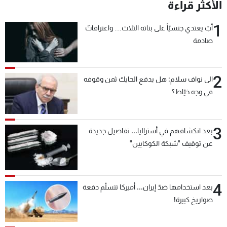
الأكثر قراءة
1
أبٌ يعتدي جنسيّاً على بناته الثلاث… واعترافاتٌ
صادمة
2
الى نواف سلام: هل يدفع الحايك ثمن وقوفه
في وجه خيّاط؟
3
بعد انكشافهم في أستراليا... تفاصيل جديدة
عن توقيف "شبكة الكوكايين"
4
بعد استخدامها ضدّ إيران... أميركا تتسلّم دفعة
صواريخ كبيرة!