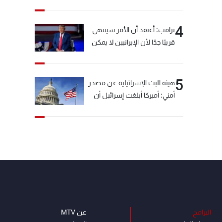
خيّاط؟
4
ترامب: أعتقد أن الأمر سينتهي
قريبًا جدًا لأن الإيرانيين لا يمكن
أن يستمروا على هذا الحال
5
هيئة البث الإسرائيلية عن مصدر
أمني: أميركا أبلغت إسرائيل أن
"حزب الله" لم يخرق وقف إطلاق
النار أمس في مجدل زون
وطلبت منها عدم التصعيد
خشية أن يؤثر ذلك على
مفاوضات روما
البرامج
عن MTV