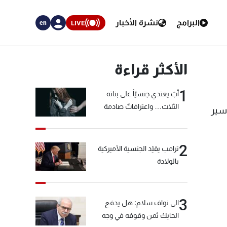
البرامج
نشرة الأخبار
LIVE
en
الأكثر قراءة
1
أبٌ يعتدي جنسيّاً على بناته
الثلاث… واعترافاتٌ صادمة
سير
2
ترامب يقيّد الجنسية الأميركية
بالولادة
3
الى نواف سلام: هل يدفع
الحايك ثمن وقوفه في وجه