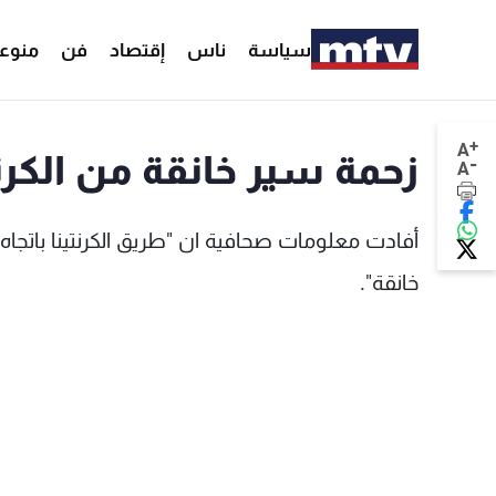
سياسة
ناس
إقتصاد
فن
منوع
+
A
زحمة سير خانقة من الكرن
-
A
أفادت معلومات صحافية ان "طريق الكرنتينا باتجا
خانقة".