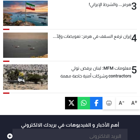
3
هرمز... والشرط الإيراني!
4
إيران ترفع السقف في هرمز: تعويضات وإلّا...
5
معلومات MFM: لبنان يرفض تولي
contractors وشركات أمنية خاصة مهمة
التحقق من نزع سلاح "حزب الله"
-
+
A
A
أهم الأخبار و الفيديوهات في بريدك الالكتروني