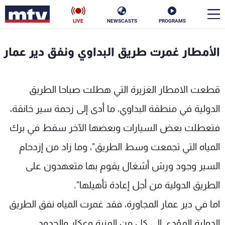
LIVE
NEWSCASTS
PROGRAMS
en
الأمطار غمرت طريق البداوي ونفق دير عمار
الأخبار
قطعت الامطار الغزيرة التي هطلت صباحا الطريق
سياسة
ناس
الدولية في منطقة البداوي، ما أدى إلى زحمة سير خانقة،
إقتصاد
فن
فتعطلت بعض السيارات وبعضها الآخر سقط في برك
منوعات
رياضة
المياه التي تجمعت وسط الطريق"، وما زاد من إزدحام
كأس العالم
السير وجود ورش أشغال يقوم بها متعهدون على
الطريق الدولية من أجل إعادة تأهيلها".
اما في دير عمار المجاورة، فقد غمرت المياه نفق الطريق
البرامج
جدول البرامج
الدولية المؤدي إلى كل من المنية وعكار والحدود