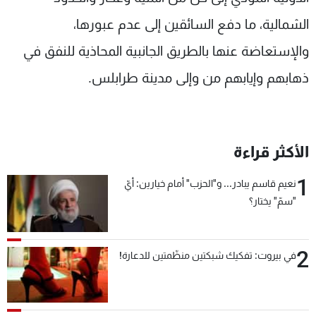
شاهد البرامج
الشمالية، ما دفع السائقين إلى عدم عبورها،
الترددات
والإستعاضة عنها بالطريق الجانبية المحاذية للنفق في
ذهابهم وإيابهم من وإلى مدينة طرابلس.
عن MTV
وظائف
الإنـتـاج
تواصل معنا
لاعلاناتكم
شروط الإسـتخدام
سياسة الخصوصية
الأكثر قراءة
1
نعيم قاسم يبادر... و"الحزب" أمام خيارين: أيّ
"سمّ" يختار؟
2
في بيروت: تفكيك شبكتين منظّمتين للدعارة!