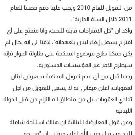
من التمويل للعام 2010 ويجب علينا دفع حصتنا للعام
2011 خلال السنة الجارية".
واكد ان "كل الاقتراحات قابلة للبحث، وانا منفتح على أي
اقتراح يسهل إيفاء لبنان بتعهداته"، لافتا الى انه بحال لم
يكن ممكنا طرح موضوع المحكمة على طاولة الحوار فإنه
سيطرح الامر عبر المؤسسات الدستورية.
وعما قيل من أن عدم تمويل المحكمة سيعرض لبنان
لعقوبات، اعلن ميقاتي انه لا يسعى للتمويل من اجل
تفادي العقوبات، بل من منطلق انه التزام من قبل الدولة
اللبنانية
وعن قول المعارضة اللبنانية ان هناك استباحة شاملة
للبلد من قبل حزب الله، اعلن ميقاتي ان "من حق