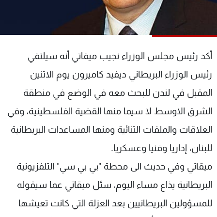
شاهد البرامج
الترددات
أكد رئيس مجلس الوزراء نجيب ميقاتي أنه سيلتقي
عن MTV
وظائف
الإنـتـاج
تواصل معنا
رئيس الوزراء البريطاني ديفيد كاميرون يوم الاثنين
لاعلاناتكم
شروط الإسـتخدام
سياسة الخصوصية
المقبل في لندن للبحث معه في الوضع في منطقة
الشرق الاوسط لا سيما منها القضية الفلسطينية، وفي
العلاقات والملفات الثنائية ومنها المساعدات البريطانية
للبنان، إداريا وفنيا وعسكريا.
ميقاتي وفي حديث الى محطة "بي بي سي" التلفزيونية
البريطانية يذاع مساء اليوم، سئل ميقاتي عما سيقوله
للمسؤولين البريطانيين بعد العزلة التي كانت تعيشها