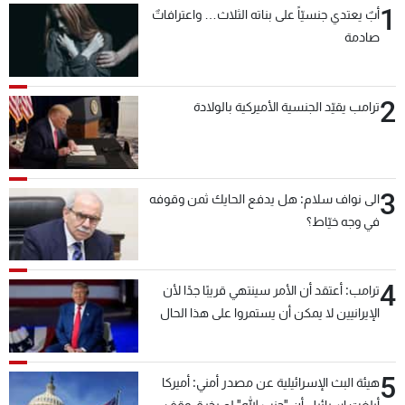
1
أبٌ يعتدي جنسيّاً على بناته الثلاث… واعترافاتٌ
شاهد البرامج
صادمة
الترددات
2
عن MTV
وظائف
ترامب يقيّد الجنسية الأميركية بالولادة
الإنـتـاج
تواصل معنا
لاعلاناتكم
شروط الإسـتخدام
سياسة الخصوصية
3
الى نواف سلام: هل يدفع الحايك ثمن وقوفه
في وجه خيّاط؟
4
ترامب: أعتقد أن الأمر سينتهي قريبًا جدًا لأن
الإيرانيين لا يمكن أن يستمروا على هذا الحال
5
هيئة البث الإسرائيلية عن مصدر أمني: أميركا