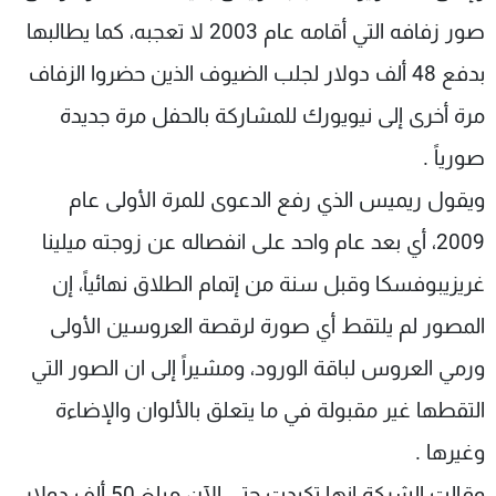
شاهد البرامج
صور زفافه التي أقامه عام 2003 لا تعجبه، كما يطالبها
الترددات
بدفع 48 ألف دولار لجلب الضيوف الذين حضروا الزفاف
مرة أخرى إلى نيويورك للمشاركة بالحفل مرة جديدة
عن MTV
وظائف
الإنـتـاج
تواصل معنا
صورياً .
لاعلاناتكم
شروط الإسـتخدام
سياسة الخصوصية
ويقول ريميس الذي رفع الدعوى للمرة الأولى عام
2009، أي بعد عام واحد على انفصاله عن زوجته ميلينا
غريزيبوفسكا وقبل سنة من إتمام الطلاق نهائياً، إن
المصور لم يلتقط أي صورة لرقصة العروسين الأولى
ورمي العروس لباقة الورود، ومشيراً إلى ان الصور التي
التقطها غير مقبولة في ما يتعلق بالألوان والإضاءة
وغيرها .
وقالت الشركة إنها تكبدت حتى الآن مبلغ 50 ألف دولار