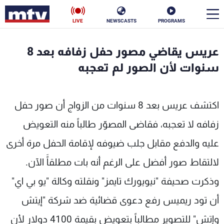
LIVE
NEWSCASTS
PROGRAMS
en
عريس يقاضي مصور حفل زفافه بعد 8
الأخبار
سنوات لأن الصور لم تعجبه
سياسة
ناس
اكتشف عريس بعد 8 سنوات من الزواج أن صور حفل
إقتصاد
فن
زفافه لا تعجبه، فقاضى المصوّر طالباً منه التعويض
منوعات
رياضة
عليه والدفع مقابل جلب ضيوفه لإقامة الحفل مرة أخرى
كأس العالم
لالتقاط صور أفضل على الرغم أنه بات مطلقاًَ الآن.
وذكرت صحيفة "نيويورك تايمز" ونقلته وكالة "يو بي اي"
أن تود ريميس رفع دعوى قضائية ضد شركة "إيتش
البرامج
وإتش" للتصوير مطالباً بتعويض بقيمة 4100 دولار لأن
جدول البرامج