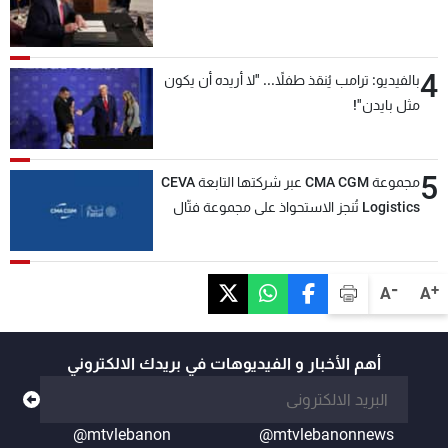
4
بالفيديو: ترامب يُنقذ طفلاً... "لا أريده أن يكون
مثل بايدن"!
5
مجموعة CMA CGM عبر شركتها التابعة CEVA
Logistics تُنجز الاستحواذ على مجموعة فتّال
-
+
A
A
أهم الأخبار و الفيديوهات في بريدك الالكتروني
@mtvlebanon
@mtvlebanonnews