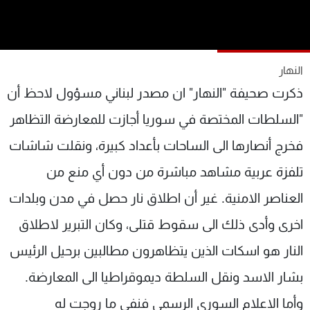
شاهد البرامج
الترددات
النهار
عن MTV
وظائف
ذكرت صحيفة "النهار" ان مصدر لبناني مسؤول لاحظ أن
الإنـتـاج
تواصل معنا
لاعلاناتكم
شروط الإسـتخدام
"السلطات المختصة في سوريا أجازت للمعارضة التظاهر
سياسة الخصوصية
فخرج أنصارها الى الساحات بأعداد كبيرة، ونقلت شاشات
تلفزة عربية مشاهد مباشرة من دون أي منع من
العناصر الامنية. غير أن اطلاق نار حصل في مدن وبلدات
اخرى وأدى ذلك الى سقوط قتلى، وكان التبرير لاطلاق
النار هو اسكات الذين يتظاهرون مطالبين برحيل الرئيس
بشار الاسد ونقل السلطة ديموقراطيا الى المعارضة.
وأما الاعلام السوري الرسمي فنفى ما روجت له