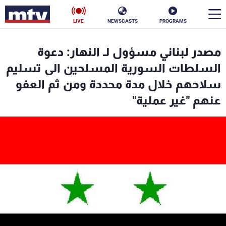
LIVE
NEWSCASTS
PROGRAMS
en
مصدر لبناني مسؤول لـ النهار: دعوة
الأخبار
السلطات السورية المسلحين الى تسليم
سلاحهم خلال مدة محددة ومن ثم العفو
سياسة
ناس
عنهم "غير عملية"
إقتصاد
فن
منوعات
رياضة
كأس العالم
البرامج
جدول البرامج