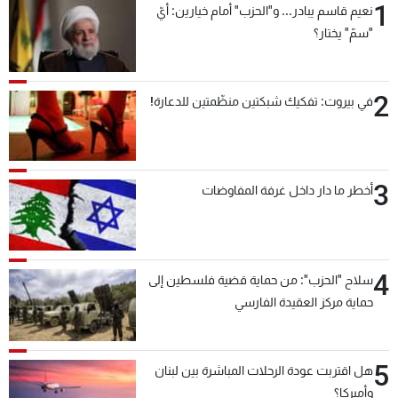
1
نعيم قاسم يبادر... و"الحزب" أمام خيارين: أيّ
"سمّ" يختار؟
2
في بيروت: تفكيك شبكتين منظّمتين للدعارة!
3
أخطر ما دار داخل غرفة المفاوضات
4
سلاح "الحزب": من حماية قضية فلسطين إلى
حماية مركز العقيدة الفارسي
5
هل اقتربت عودة الرحلات المباشرة بين لبنان
وأميركا؟