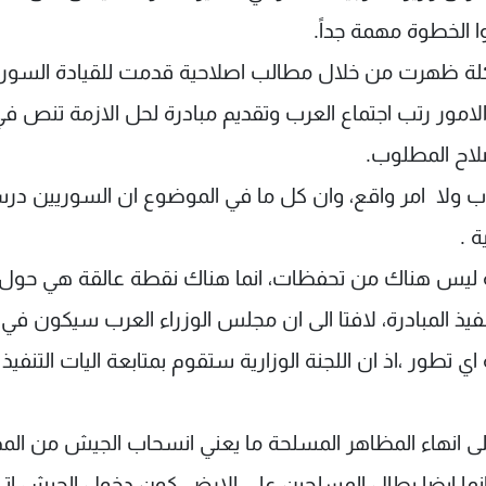
وا الخطوة مهمة جداً.
كلة ظهرت من خلال مطالب اصلاحية قدمت للقيادة السوري
لامور رتب اجتماع العرب وتقديم مبادرة لحل الازمة تنص ف
لاح المطلوب.
وب ولا امر واقع، وان كل ما في الموضوع ان السوريين درس
ة .
انه ليس هناك من تحفظات، انما هناك نقطة عالقة هي حول
نفيذ المبادرة، لافتا الى ان مجلس الوزراء العرب سيكون في
 تطور ،اذ ان اللجنة الوزارية ستقوم بمتابعة اليات التنفيذ
على انهاء المظاهر المسلحة ما يعني انسحاب الجيش من الم
نما ايضا يطال المسلحين على الارض كون دخول الجيش ات