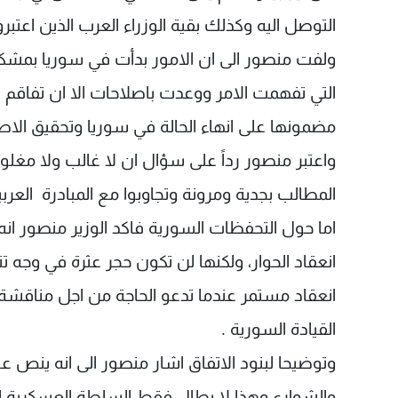
التوصل اليه وكذلك بقية الوزراء العرب الذين اعتبر
ولفت منصور الى ان الامور بدأت في سوريا بمش
التي تفهمت الامر ووعدت باصلاحات الا ان تفاقم ا
مضمونها على انهاء الحالة في سوريا وتحقيق الاص
واعتبر منصور رداً على سؤال ان لا غالب ولا مغل
المطالب بجدية ومرونة وتجاوبوا مع المبادرة العربي
اما حول التحفظات السورية فاكد الوزير منصور 
انعقاد الحوار، ولكنها لن تكون حجر عثرة في وجه ت
انعقاد مستمر عندما تدعو الحاجة من اجل مناقشة اي
القيادة السورية .
وتوضيحا لبنود الاتفاق اشار منصور الى انه ينص 
والشوارع وهذا لا يطال فقط السلطة العسكرية ا