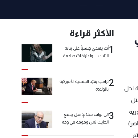
الأكثر قراءة
1
أبٌ يعتدي جنسيّاً على بناته
الثلاث… واعترافاتٌ صادمة
2
ترامب يقيّد الجنسية الأميركية
ة لحل
بالولادة
ثل
رية
3
الى نواف سلام: هل يدفع
الحايك ثمن وقوفه في وجه
اهرة
خيّاط؟
تم