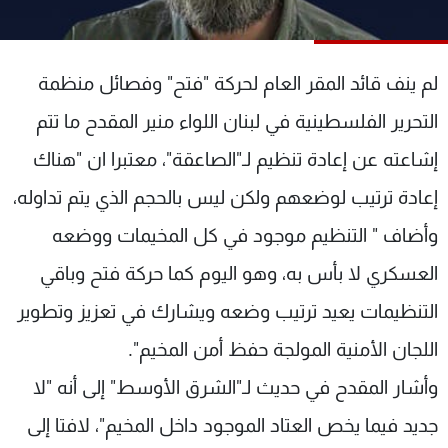
شاهد البرامج
الترددات
لم ينف قائد المقر العام لحركة "فتح" وفصائل منظمة
عن MTV
وظائف
التحرير الفلسطينية في لبنان اللواء منير المقدح ما تتم
الإنـتـاج
تواصل معنا
إشاعته عن إعادة تنظيم لـ"الصاعقة"، معتبرا ان "هناك
لاعلاناتكم
شروط الإسـتخدام
سياسة الخصوصية
إعادة ترتيب لوضعهم ولكن ليس بالحجم الذي يتم تداوله،
وأضاف " التنظيم موجود في كل المخيمات ووضعه
العسكري لا بأس به، وهو اليوم كما حركة فتح وباقي
التنظيمات يعيد ترتيب وضعه ويشارك في تعزيز وتطوير
اللجان الأمنية المولجة حفظ أمن المخيم".
وأشار المقدح في حديث لـ"الشرق الأوسط" إلى أنه "لا
جديد فيما يخص العتاد الموجود داخل المخيم"، لافتا إلى