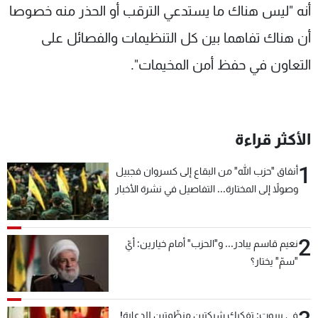
أنه "ليس هناك ما يستدعي الترقب أو الحذر منه خصوصا
أن هناك تفاهما بين كل التنظيمات والفصائل على
التعاون في حفظ أمن المخيمات".
الأكثر قراءة
1
أنفاق "حزب الله" من البقاع إلى كسروان فجبيل
وصولاً إلى المختارة... التفاصيل في نشرة الأخبار
بعد قليل
2
نعيم قاسم يبادر... و"الحزب" أمام خيارين: أيّ
"سمّ" يختار؟
في بيروت: تفكيك شبكتين منظّمتين للدعارة!