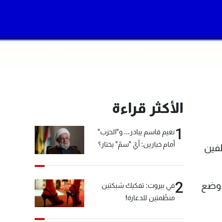
الأكثر قراءة
1
نعيم قاسم يبادر... و"الحزب"
أمام خيارين: أيّ "سمّ" يختار؟
ظفين
2
ى وضع
في بيروت: تفكيك شبكتين
منظّمتين للدعارة!