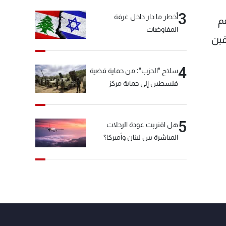
3
أخطر ما دار داخل غرفة
م
المفاوضات
فين
4
سلاح "الحزب": من حماية قضية
فلسطين إلى حماية مركز
العقيدة الفارسي
5
هل اقتربت عودة الرحلات
المباشرة بين لبنان وأميركا؟