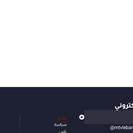
كتروني
الأخبار
سياسة
@mtvleba
ناس