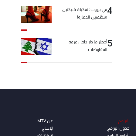
4
في بيروت: تفكيك شبكتين
منظّمتين للدعارة!
5
أخطر ما دار داخل غرفة
المفاوضات
البرامج
عن MTV
جدول البرامج
الإنـتـاج
شاهد البرامج
لاعلاناتكم