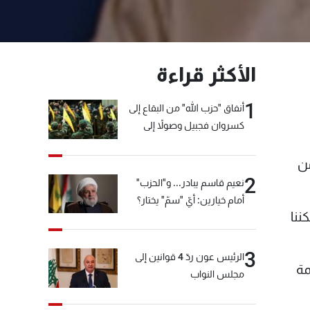
الأكثر قراءة
1
أنفاق "حزب الله" من البقاع إلى
كسروان فجبيل وصولاً إلى
المختارة... التفاصيل في نشرة
الأخبار بعد قليل
من
2
نعيم قاسم يبادر... و"الحزب"
أمام خيارين: أيّ "سمّ" يختار؟
ننا
3
الرئيس عون ردّ 4 قوانين إلى
مة
مجلس النواب