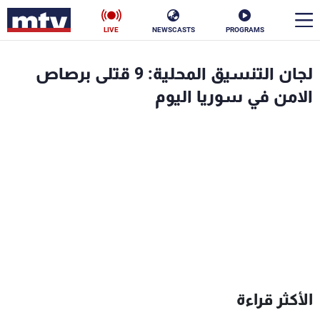
LIVE
NEWSCASTS
PROGRAMS
en
لجان التنسيق المحلية: 9 قتلى برصاص
الأخبار
الامن في سوريا اليوم
سياسة
ناس
إقتصاد
فن
منوعات
رياضة
كأس العالم
البرامج
الأكثر قراءة
جدول البرامج