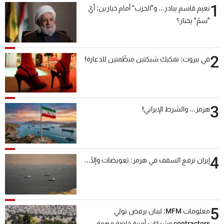
1
نعيم قاسم يبادر... و"الحزب" أمام خيارين: أيّ
شاهد البرامج
"سمّ" يختار؟
الترددات
2
عن MTV
وظائف
في بيروت: تفكيك شبكتين منظّمتين للدعارة!
الإنـتـاج
تواصل معنا
لاعلاناتكم
شروط الإسـتخدام
سياسة الخصوصية
3
هرمز... والشرط الإيراني!
4
إيران ترفع السقف في هرمز: تعويضات وإلّا...
5
معلومات MFM: لبنان يرفض تولي
contractors وشركات أمنية خاصة مهمة