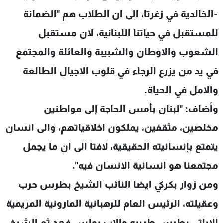
شاهد البرامج
-الخالدية في زغرتا، الى ان الطلاب هم "الضمانة
الترددات
للمستقبل في حياتنا اللبنانية، لان مستقبل
الشعوب والاوطان والشبيبة والعائلة والمجتمع
عن MTV
وظائف
الإنـتـاج
تواصل معنا
في يد من يزرع الرجاء في قلوب الاجيال الطالعة
لاعلاناتكم
شروط الإسـتخدام
والامل في الحياة.
سياسة الخصوصية
وأضاف: "لبنان بأمس الحاجة إلى مواطنين
مخلصين، مثقفين، يملكون اخلاقياتهم، والى انسان
يتمتع بإنسانيته الحقيقية، لافتا الى ان ما يجمل
مجتمعنا هو انسانية الانسان فيه".
ومن زوار بكركي ايضا النائب الشيخ بطرس حرب
وعقيلته، الرئيس العام للرهبانية المارونية المريمية
الاباتي بطرس طربيه والاب بولس فهد ثم الشيخ