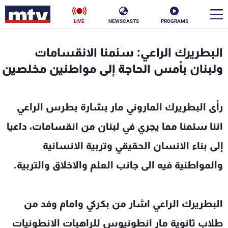
LIVE
NEWSCASTS
PROGRAMS
en
البطريرك الراعي: سئمنا الانقسامات
الأخبار
ولبنان بأمس الحاجة إلى مواطنين مخلصين
سياسة
ناس
رأى البطريرك الماروني مار بشارة بطرس الراعي
إقتصاد
فن
اننا سئمنا مما يجري في لبنان من انقسامات، داعيا
منوعات
رياضة
إلى بناء الانسان الحقيقي وتربية الانسانية
كأس العالم
والمواطنية فيه الى جانب العلم والاخلاق والتربية.
البطريرك الراعي اشار من بكركي وامام وفد من
البرامج
طلاب ثانوية مار انطونيوس للراهبات الانطونيات
جدول البرامج