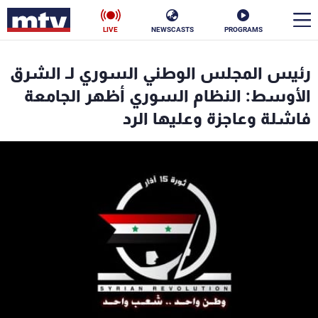
LIVE
NEWSCASTS
PROGRAMS
en
رئيس المجلس الوطني السوري لـ الشرق
الأخبار
الأوسط: النظام السوري أظهر الجامعة
فاشلة وعاجزة وعليها الرد
سياسة
ناس
إقتصاد
فن
منوعات
رياضة
كأس العالم
البرامج
جدول البرامج