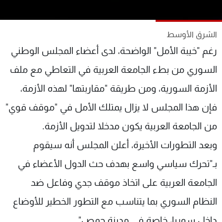
شاهد البرامج
الترددات
الشرق الأوسط
رغم "خيبة الأمل" الواضحة، لدى أعضاء المجلس الوطني
عن MTV
وظائف
الإنـتـاج
تواصل معنا
السوري من بطء الجامعة العربية في التعاطي مع ملف
لاعلاناتكم
شروط الإسـتخدام
الأزمة السورية، ومن طريقة "مقاربتها" لهذه الأزمة،
سياسة الخصوصية
فإن هذا المجلس لا يزال يمتلك الأمل في "موقف قوي"
من الجامعة العربية يكون مدخلا لتدويل الأزمة.
وبعد التطورات الأخيرة، أعلن المجلس أنه سيقوم
بـ"تحرك سياسي واسع بهدف حث الدول الأعضاء في
الجامعة العربية على اتخاذ موقف جدي وفاعل ضد
النظام السوري بما يتناسب مع التطور الخطير للأوضاع
داخل سوريا، خاصة في مدينة حمص".